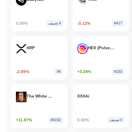
0.00%
-5.12%
#417
لا تصنيف
XRP
HEX (Pulsechain)
-2.85%
+3.34%
#6
#153
The White Bull
XXXAi
+11.87%
0.00%
لا تصنيف
#6192