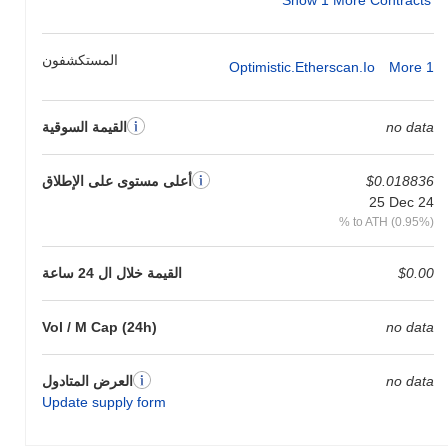
خلال الأيام السبعة الماضية، Kokomo Finance ارتفع
0.00%
، متفوقًا
على سوق العملات المشفرة بشكل عام الذي سجل انخفاضًا
0.78%
.
يشير هذا إلى أداء قوي في حركة سعر KOKO مقارنة بزخم السوق
المستكشفون
Optimistic.etherscan.io
More 1
الأوسع.
no data
القيمة السوقية
$0.018836
أعلى مستوى على الإطلاق
25 Dec 24
% to ATH (0.95%)
$0.00
القيمة خلال ال 24 ساعة
Vol / M Cap (24h)
no data
no data
العرض المتادول
Update supply form