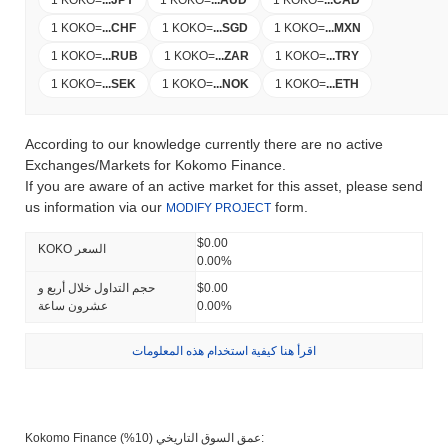
1 KOKO
=
...
JPY
1 KOKO
=
...
AUD
1 KOKO
=
...
CAD
1 KOKO
=
...
CHF
1 KOKO
=
...
SGD
1 KOKO
=
...
MXN
1 KOKO
=
...
RUB
1 KOKO
=
...
ZAR
1 KOKO
=
...
TRY
1 KOKO
=
...
SEK
1 KOKO
=
...
NOK
1 KOKO
=
...
ETH
According to our knowledge currently there are no active
Exchanges/Markets for Kokomo Finance.
If you are aware of an active market for this asset, please send
us information via our
form.
MODIFY PROJECT
$0.00
KOKO السعر
0.00%
$0.00
حجم التداول خلال أربع و
0.00%
عشرون ساعة
اقرأ هنا كيفية استخدام هذه المعلومات
Kokomo Finance عمق السوق التاريخي (10%):