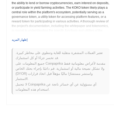
the ability to lend or borrow cryptocurrencies, earn interest on deposits,
or participate in yield farming activities. The KOKO token likely plays a
central role within the platform's ecosystem, potentially serving as a
governance token, a utility token for accessing platform features, or a
reward token for participating in various activities. A thorough review of
the project's documentation, including the whitepaper and tokenomics,
is crucial to understanding the specific functions and utilities of the
KOKO token. DeFi platforms often utilize smart contracts to automate
processes and ensure transparency. Users interact with these smart
إظهار المزيد
contracts to access the platform's services. The risks associated with
DeFi platforms include smart contract vulnerabilities, impermanent
تعتبر العملات المشفرة متقلبة للغاية وتنطوي على مخاطر كبيرة.
loss, and regulatory uncertainty. It's essential to conduct thorough
قد تخسر جزءًا أو كل استثمارك.
research and understand these risks before participating in any DeFi
activity. Kokomo Finance aims to provide users with access to
جميع المعلومات على Coinpaprika مقدمة لأغراض معلوماتية فقط
decentralized financial services, empowering them to manage their
ولا تشكل نصيحة مالية أو استثمارية. قم دائمًا بإجراء بحثك الخاص
assets and participate in the growing DeFi ecosystem. The project may
(DYOR) واستشر مستشارًا ماليًا مؤهلاً قبل اتخاذ قرارات
also focus on specific niches within the DeFi space, such as lending
الاستثمار.
protocols, decentralized exchanges, or yield optimization strategies.
لا تتحمل Coinpaprika أي مسؤولية عن أي خسائر ناتجة عن
The KOKO token may also be used to incentivize community
استخدام هذه المعلومات.
participation and reward users for contributing to the platform's growth.
The success of Kokomo Finance will depend on its ability to attract
users, maintain security, and adapt to the evolving DeFi landscape.
The team's commitment to innovation, transparency, and community
engagement will be critical factors in achieving long-term success.
Investors should carefully evaluate the project's technology, team, and