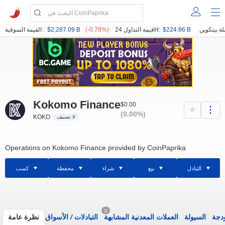
$224.86 B
قيمة التداول 24H:
(-0.78%)
$2,287.09 B
القيمة السوقية :
Kokomo Finance
$0.00
(0.00%)
KOKO
لا تصنيف
Operations on Kokomo Finance provided by CoinPaprika
التبادل
بيع
شراء
محفظة
كسب
0
ودجة
السيولة
العملات المعدنية المشابهة
التبادلات
/
الأسواق
نظرة عامة