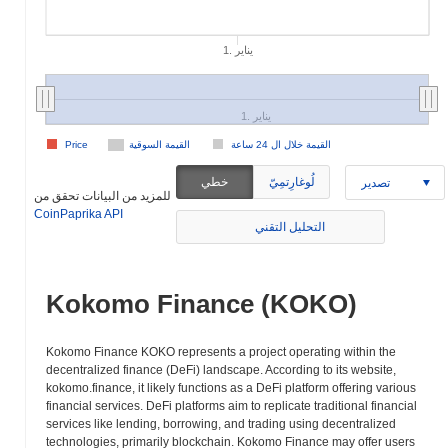
1. يناير
1. يناير
القيمة خلال ال 24 ساعة
القيمة السوقية
Price
لُوغارِتمِيّ
خطي
تصدير
للمزيد من البيانات تحقق من
CoinPaprika API
التحليل التقني
Kokomo Finance (KOKO)
Kokomo Finance KOKO represents a project operating within the
decentralized finance (DeFi) landscape. According to its website,
kokomo.finance, it likely functions as a DeFi platform offering various
financial services. DeFi platforms aim to replicate traditional financial
services like lending, borrowing, and trading using decentralized
technologies, primarily blockchain. Kokomo Finance may offer users