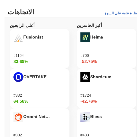
الاتجاهات
ظرة عامة على السوق
أكبر الخاسرين
أعلى الرابحين
Fusionist
Heima
#1194
#700
83.69%
-52.75%
OVERTAKE
Shardeum
#832
#1724
64.58%
-42.76%
Orochi Network
Bless
#302
#433