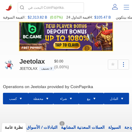
$105.47 B
قيمة التداول 24H:
(0.07%)
$2,313.82 B
القيمة السوقية :
Jeetolax
$0.00
(0.00%)
JEETOLAX
لا تصنيف
Operations on Jeetolax provided by CoinPaprika
التبادل
بيع
شراء
محفظة
كسب
0
ودجة
السيولة
العملات المعدنية المشابهة
التبادلات
/
الأسواق
نظرة عامة