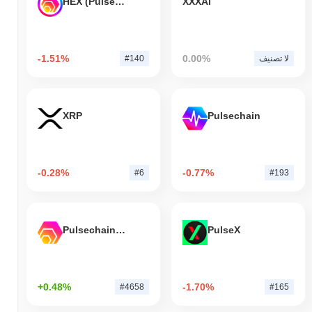
HEX (Pulsechain)
XXXAi
-1.51%
0.00%
لا تصنيف
#140
XRP
Pulsechain
-0.28%
-0.77%
#6
#193
Pulsechain Bridged HEX (Pulsechain)
PulseX
+0.48%
-1.70%
#4658
#165