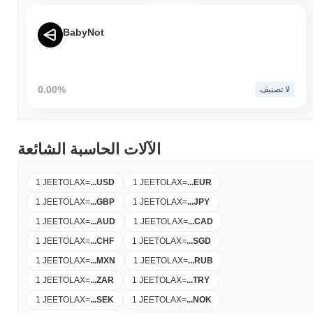
BabyNot
0.00%
لا تصنيف
الآلات الحاسبة الشائعة
1 JEETOLAX
=
...
USD
1 JEETOLAX
=
...
EUR
1 JEETOLAX
=
...
GBP
1 JEETOLAX
=
...
JPY
1 JEETOLAX
=
...
AUD
1 JEETOLAX
=
...
CAD
1 JEETOLAX
=
...
CHF
1 JEETOLAX
=
...
SGD
1 JEETOLAX
=
...
MXN
1 JEETOLAX
=
...
RUB
1 JEETOLAX
=
...
ZAR
1 JEETOLAX
=
...
TRY
1 JEETOLAX
=
...
SEK
1 JEETOLAX
=
...
NOK