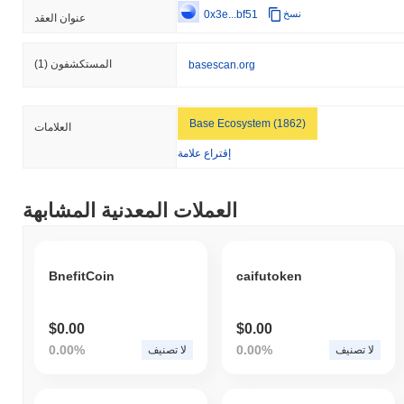
0x3e...bf51
نسخ
عنوان العقد
المستكشفون
(1)
basescan.org
Base Ecosystem (1862)
العلامات
إقتراع علامة
العملات المعدنية المشابهة
BnefitCoin
caifutoken
$0.00
$0.00
0.00%
0.00%
لا تصنيف
لا تصنيف