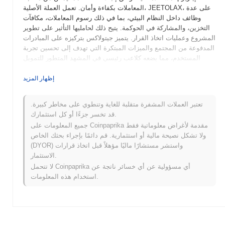
المعاملات بكفاءة وأمان. تعمل العملة الأصلية، JEETOLAX، على عدة
وظائف داخل النظام البيئي، بما في ذلك رسوم المعاملات، مكافآت
التخزين، والمشاركة في الحوكمة. يتيح ذلك لحامليها التأثير على تطوير
المشروع وعمليات اتخاذ القرار. يتميز جيتولاكس بتركيزه على المبادرات
المدفوعة من المجتمع والميزات المبتكرة التي تهدف إلى تحسين تجربة
المستخدم، مما يضعه كلاعب رئيسي في المشهد المتطور للتمويل
اللامركزي وتكنولوجيا البلوكشين. كما أن تركيزه على الأمان وقابلية
التوسع يعزز من أهميته في سوق العملات المشفرة.
إظهار المزيد
متى وكيف بدأ جيتولاكس؟
تعتبر العملات المشفرة متقلبة للغاية وتنطوي على مخاطر كبيرة.
نشأ جيتولاكس في مارس 2021 عندما أصدرت الفريق المؤسس ورقة
قد تخسر جزءًا أو كل استثمارك.
بيضاء، توضح رؤية المشروع وإطاره الفني. أطلق المشروع شبكة
جميع المعلومات على Coinpaprika مقدمة لأغراض معلوماتية فقط
الاختبار الخاصة به في يونيو 2021، مما سمح للمطورين والمستخدمين
ولا تشكل نصيحة مالية أو استثمارية. قم دائمًا بإجراء بحثك الخاص
الأوائل بالتفاعل مع المنصة وتقديم الملاحظات. بعد اختبارات ناجحة،
(DYOR) واستشر مستشارًا ماليًا مؤهلاً قبل اتخاذ قرارات
انتقل جيتولاكس إلى إطلاق الشبكة الرئيسية في سبتمبر 2021، مما
الاستثمار.
يمثل دخوله الرسمي إلى السوق. ركزت التطورات المبكرة على إنشاء
لا تتحمل Coinpaprika أي مسؤولية عن أي خسائر ناتجة عن
نظام بيئي قوي يسهل تطبيقات التمويل اللامركزي (DeFi) ويعزز تجربة
استخدام هذه المعلومات.
المستخدم. حدث التوزيع الأولي لرموز جيتولاكس من خلال نموذج إطلاق
عادل في أكتوبر 2021، والذي هدف إلى ضمان الوصول العادل لجميع
المشاركين. هذه الخطوات الأساسية وضعت الأساس لنمو جيتولاكس
وتطوره المستمر داخل مشهد العملات المشفرة.