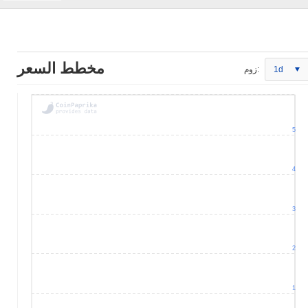
مخطط السعر
1d
زوم:
5
4
3
2
1