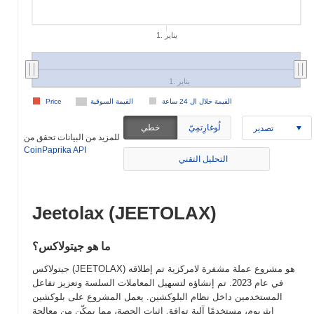
1. يناير
1. يناير
القيمة خلال ال 24 ساعة
القيمة السوقية
Price
لُوغارِتمِيّ
خطي
تصدير
للمزيد من البيانات تحقق من
CoinPaprika API
التحليل التقني
Jeetolax (JEETOLAX)
ما هو جيتولاكس؟
جيتولاكس (JEETOLAX) هو مشروع عملة مشفرة لامركزية تم إطلاقه
في عام 2023. تم إنشاؤه لتسهيل المعاملات السلسة وتعزيز تفاعل
المستخدمين داخل نظام البلوكشين. يعمل المشروع على بلوكشين
إيثريوم، مستخدمًا آلية توافق إثبات الحصة، مما يمكّن من معالجة