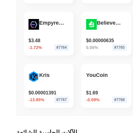
Empyreal Exchange
BelievePad
$3.48
$0.00000635
-1.72%
0.00%
#7764
#7765
Kris
YouCoin
$0.00001391
$1.69
-13.85%
-0.09%
#7767
#7768
الآلات الحاسبة الشائعة