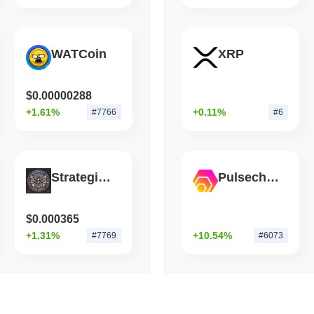
قراءة
,
(1 day ago)
August 06 2026
STABLECOINS
VISA
WATCoin
XRP
إلى قوة إنفاق فورية عبر فيزا
$0.00000288
+1.61%
+0.11%
#7766
#6
Strategic Super Reserve
Pulsechain Bridged HEX (Pulsechain)
$0.000365
+1.31%
+10.54%
#7769
#6073