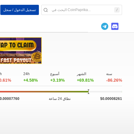
تسجيل الدخول / سجل
سنة
الشهر
أسبوع
24h
h
0.61%
+4.58%
+3.19%
+69.81%
-86.26%
$0.00008261
نطاق 24 ساعة
0.00007760