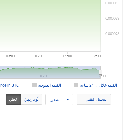
0.00008
0.000079
0.000078
03:00
06:00
09:00
12:00
06:00
12:00
القيمة خلال ال 24 ساعة
القيمة السوقية
rice in BTC
التحليل التقني
لُوغارِتمِيّ
خطي
تصدير