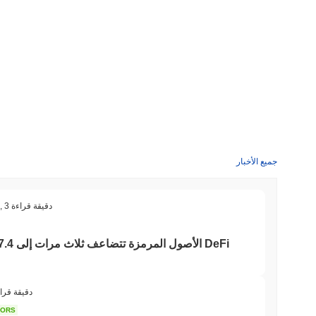
والمساهمة في النظام البيئي، بينما يركز استخدامه في العالم
للتخزين داخل الشبكة، مما يمكّن المشاركين من كسب ا
تطبيقات DeFi وللحوكمة، مما يمنح حاملي الرموز صوتًا في قرارات البروتوكول.
من المستخدمين. تشير التحديثات الأخيرة من المطورين إلى أن 
جميع الأخبار
3 دقيقة قراءة
,
الأفراد والشركات الذين يتطلعون إلى الانخراط في معاملات خاصة دون المساس بخصوصيتهم المالية.
الأصول المرمزة تتضاعف ثلاث مرات إلى 7.4 مليار دولار بينما تتقلص عقود DeFi
3 دقيقة قرا
النشطة للمدققين الذين يراهنون على رموزهم للتحقق من المع
TORS
المستخدمين على المساهمة في نزاهة وكفاءة البلوكشين، مما يعزز طبيعته الموزعة.