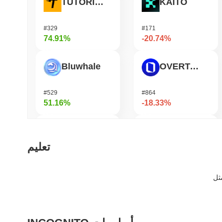
TUTORIAL
KAITO
#329
#171
74.91%
-20.74%
Bluwhale
OVERTAKE
#529
#864
51.16%
-18.33%
AI Rig Complex
Orochi Network
تعليم
#275
#359
38.69%
-17.3%
Momentum
Helium
#361
#448