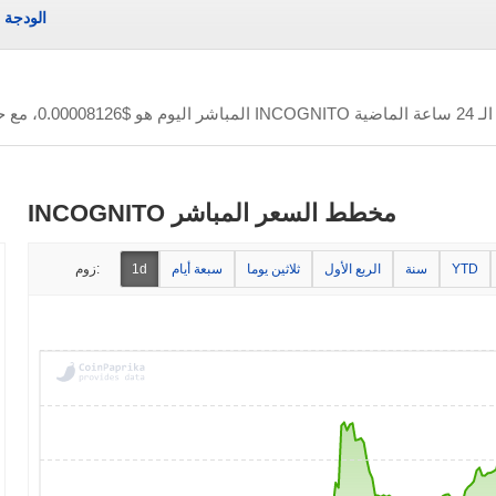
الودجة
سعر INCOGNITO المباشر اليوم هو
$0.00008126
، مع حج
INCOGNITO مخطط السعر المباشر
YTD
سنة
الربع الأول
ثلاثين يوما
سبعة أيام
1d
زوم: