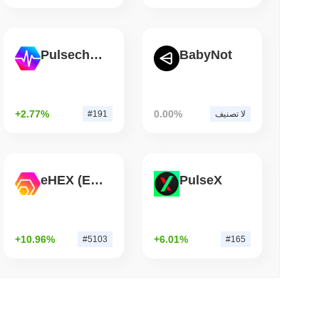
3 دقيقة 
Pulsechain
BabyNot
ويسترن يونيون تحول التحويلات بالدولار 
+2.77%
0.00%
لا تصنيف
#191
eHEX (Ethereum)
PulseX
+10.96%
+6.01%
#5103
#165