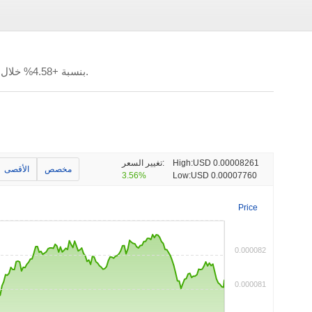
. تغير INCOGNITO بنسبة +4.58% خلال الـ 24 ساعة الماضية.
USD 0.00008261
High:
تغيير السعر:
مخصص
الأقصى
3.56%
Low:
USD 0.00007760
Price
0.000082
0.000081