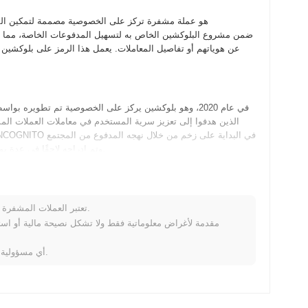
عن هوياتهم أو تفاصيل المعاملات. يعمل هذا الرمز على بلوكشي
الذين هدفوا إلى تعزيز سرية المستخدم في معاملات العملات الم
وتم إدراجه لاحقًا في عدة بورصات، مما ساهم في تطويره المبكر واعتماده في مجال العملات المشفرة.
تعتبر العملات المشفرة متقلبة للغاية وتنطوي على مخاطر كبيرة. قد تخسر جزءًا أو كل استثمارك.
ورش العمل لتثقيف المستخدمين حول هذه الوظائف الجديدة، مما يعزز 
المستخدم، يهدف INCOGNITO إلى تعزيز موقعه كحل رائد للخصوصية في مجال البلوكشين.
لا تتحمل Coinpaprika أي مسؤولية عن أي خسائر ناتجة عن استخدام هذه المعلومات.
المعرفة، مما يضمن بقاء بيانات المستخدم سرية. تتضمن اقتصادات