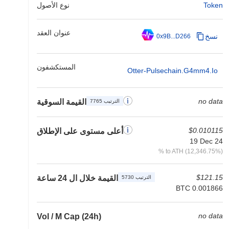
Token
نوع الأصول
عنوان العقد
نسخ
0x9B...D266
المستكشفون
Otter-Pulsechain.g4mm4.io
no data
القيمة السوقية
الترتيب 7765
$0.010115
أعلى مستوى على الإطلاق
19 Dec 24
% to ATH (12,346.75%)
$121.15
القيمة خلال ال 24 ساعة
الترتيب 5730
BTC 0.001866
no data
Vol / M Cap (24h)