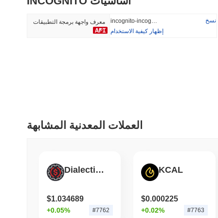
INCOGNITO أساسيات
34.61%
-16.52%
نسخ
incognito-incognito
معرف واجهة برمجة التطبيقات
إظهار كيفية الاستخدام
أضيف مؤخرا
رائج
HEX (Pulsechain)
SACOIN
#139
#10277
8.06%
0.84%
العملات المعدنية المشابهة
Dialectic USD Vault
KCAL
$1.034689
$0.000225
+0.05%
+0.02%
#7762
#7763