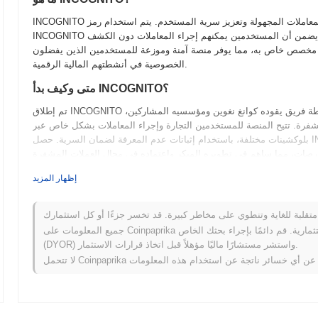
INCOGNITO هو عملة مشفرة تركز على الخصوصية مصممة لتمكين المعاملات المجهولة وتعزيز سرية المستخدم. يتم استخدام رمز
INCOGNITO ضمن مشروع البلوكشين الخاص به لتسهيل المدفوعات الخاصة، مما يضمن أن المستخدمين يمكنهم إجراء المعاملات دون الكشف
ن مخصص خاص به، مما يوفر منصة آمنة وموزعة للمستخدمين الذين يفضلون
الخصوصية في أنشطتهم المالية الرقمية.
متى وكيف بدأ INCOGNITO؟
تم إطلاق INCOGNITO في عام 2020، وهو بلوكشين يركز على الخصوصية تم تطويره بواسطة فريق يقوده كوانغ نغوين ومؤسسيه المشاركين،
شفرة. تتيح المنصة للمستخدمين التجارة وإجراء المعاملات بشكل خاص عبر
بلوكشينات مختلفة، باستخدام إثباتات عدم المعرفة لضمان السرية. حصل INCOGNITO في البداية على زخم من خلال نهجه المدفوع من المجتمع
ما الذي ينتظر INCOGNITO؟
إظهار المزيد
يستعد INCOGNITO لتحقيق تقدم كبير حيث يتقدم عبر خارطة الطريق الخاصة به لعام 2024. تشمل الميزات القادمة بروتوكولات خصوصية
محسّنة ودمج المزيد من خدمات التمويل اللامركزي (DeFi)، بهدف توسيع تفاعل المستخدمين وفائدتهم. تخطط المجتمع لاستضافة سلسلة من
نظامًا بيئيًا أكثر وعيًا ونشاطًا. مع التركيز على القابلية للتوسع وتجربة
جميع المعلومات على Coinpaprika مقدمة لأغراض معلوماتية فقط ولا تشكل نصيحة مالية أو استثمارية. قم دائمًا بإجراء بحثك الخاص
(DYOR) واستشر مستشارًا ماليًا مؤهلاً قبل اتخاذ قرارات الاستثمار.
ما الذي يميز INCOGNITO؟
يتميز INCOGNITO عن العملات المشفرة الأخرى بفضل تقنيته المميزة التي تمكن من إجراء معاملات خاصة والسرية من خلال إثباتات عدم
 رموزه نظامًا مزدوجًا للرموز، مما يحفز المستخدمين على توفير السيولة