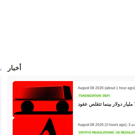
 الحقيقي على تعزيز الخصوصية في التمويل الرقمي، مما يجعله خيارًا جذابًا
للمستخدمين الذين يسعون إلى معاملات آمنة وخاصة.
ماذا يمكنك أن تفعل مع INCOGNITO؟
يستخدم INCOGNITO بشكل أساسي للمدفوعات الخاصة، مما يسمح للمستخدمين بإجراء معاملات بشكل مجهول. كما يعمل كرمز منفعة
لمكافآت أثناء دعم النظام البيئي. بالإضافة إلى ذلك، يمكن استخدام INCOGNITO في
هل لا يزال INCOGNITO نشطًا أو ذا صلة؟
INCOGNITO نشط حاليًا، مع تطوير مستمر وحضور مجتمع مخصص. لا يزال يتم تداوله على منصات مختلفة، مما يعكس اهتمامًا مستمرًا وتفاعلًا
المشروع ليس غير نشط أو مهجور، مما يحافظ على صلته في مجال العملات
أخبار
ن
المشفرة.
لمن تم تصميم INCOGNITO؟
August 08 2026
(about 1 hour ago)
تم تصميم INCOGNITO للمستخدمين الذين يهتمون بالخصوصية والذين يسعون لتعزيز معاملات العملات المشفرة الخاصة بهم. تشمل الجمهور
المستهدف المستثمرين، ومستخدمي DeFi، والمطورين الذين يفضلون السرية والأمان في تفاعلاتهم مع الأصول الرقمية. تعزز المنصة مجتمعًا من
TOKENIZATION
DEFI
كيف يتم تأمين INCOGNITO؟
يؤمن INCOGNITO شبكته باستخدام طريقة توافق فريدة تعرف باسم إثبات الحصة (PoS)، والتي تعزز حماية البلوكشين من خلال المشاركة
ءة
,
(3 hours ago)
August 08 2026
املات. لا يضمن هذا الإعداد للمدققين أمان الشبكة فحسب، بل يحفز أيضًا
CRYPTO REGULATIONS
US REGULA