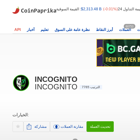
(-0.01%)
$2,313.48 B
القيمة السوقية :
60753
ت
العملات
أبرز النقاط
نظرة عامة على السوق
تعليم
أخبار
API
INCOGNITO
INCOGNITO
الترتيب 7765
الخيارات:
تحديث العملة
مقارنة العملات
مشاركة