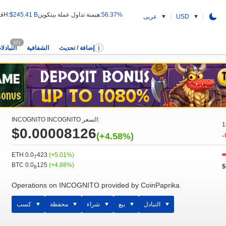
56.37%
هيمنة تداول عملة بيتكوين:
$245.41 B
قيمة التداول 24H:
USD
عربى
371
إضافة / تحديث
الشفافية
التبادلا
INCOGNITO INCOGNITO السعر:
1
$0.00008126
(+4.58%)
-
ETH 0.0
423
(+5.01%)
7
BTC 0.0
125
(+4.88%)
$
8
Operations on INCOGNITO provided by CoinPaprika
التبادل
بيع
شراء
محفظة
كسب