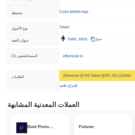
Coins Mobile App
محفظة
Token
نوع الأصول
0x6d...b91b
نسخ
عنوان العقد
المستكشفون
(1)
etherscan.io
Ethereum (ETH) Token (ERC-20) (13346)
العلامات
إقتراع علامة
العملات المعدنية المشابهة
Duet Protocol
Futurer