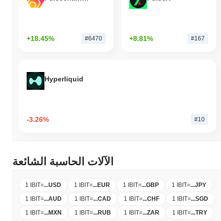
+18.45%
+8.81%
#6470
#167
Hyperliquid
-3.26%
#10
الآلات الحاسبة الشائعة
1 IBIT
=
...
USD
1 IBIT
=
...
EUR
1 IBIT
=
...
GBP
1 IBIT
=
...
JPY
1 IBIT
=
...
AUD
1 IBIT
=
...
CAD
1 IBIT
=
...
CHF
1 IBIT
=
...
SGD
1 IBIT
=
...
MXN
1 IBIT
=
...
RUB
1 IBIT
=
...
ZAR
1 IBIT
=
...
TRY