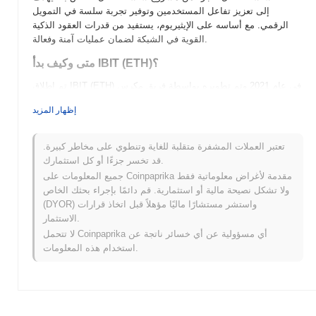
إلى تعزيز تفاعل المستخدمين وتوفير تجربة سلسة في التمويل
الرقمي. مع أساسه على الإيثيريوم، يستفيد من قدرات العقود الذكية
القوية في الشبكة لضمان عمليات آمنة وفعالة.
متى وكيف بدأ IBIT (ETH)؟
تم إطلاق IBIT (ETH) في عام 2021 وتم تطويره بواسطة فريق مكرس
لتعزيز التمويل اللامركزي (DeFi) على سلسلة كتل الإيثيريوم. يهدف
إظهار المزيد
المشروع إلى تقديم حلول مبتكرة للمستخدمين وقد جذب الانتباه
لميزاته الفريدة. تم إدراج IBIT في البداية على عدة بورصات للعملات
المشفرة بعد فترة وجيزة من إطلاقه، مما سهل التبني المبكر والتداول.
تعتبر العملات المشفرة متقلبة للغاية وتنطوي على مخاطر كبيرة.
ومنذ ذلك الحين، ركز المشروع على بناء نظام بيئي قوي، وتعزيز تفاعل
قد تخسر جزءًا أو كل استثمارك.
المجتمع، وتوسيع استخدامه داخل مجال DeFi.
جميع المعلومات على Coinpaprika مقدمة لأغراض معلوماتية فقط
ولا تشكل نصيحة مالية أو استثمارية. قم دائمًا بإجراء بحثك الخاص
ما الذي ينتظر IBIT (ETH)؟
(DYOR) واستشر مستشارًا ماليًا مؤهلاً قبل اتخاذ قرارات
IBIT (ETH) مستعد لتحقيق تقدم كبير مع تقدم المشروع في خارطة
الاستثمار.
الطريق الخاصة به. تشمل الميزات القادمة حلول تحسين قابلية التوسع
لا تتحمل Coinpaprika أي مسؤولية عن أي خسائر ناتجة عن
التي تهدف إلى تحسين سرعات المعاملات وتقليل الرسوم، وهي أمور
استخدام هذه المعلومات.
حاسمة لتبني المستخدمين. يخطط المجتمع للمشاركة في مبادرات
تعاونية، وتعزيز الشراكات التي ستوسع نظام IBIT البيئي وحالات
استخدامه. مع تطور المشروع، يهدف إلى التكامل مع منصات التمويل
اللامركزي (DeFi)، مما يعزز من فائدته وسهولة الوصول إليه. بشكل
عام، يركز IBIT على بناء بنية تحتية قوية تدعم رؤيته طويلة الأمد