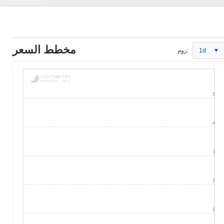
مخطط السعر
1d
زوم:
5
4
3
2
1