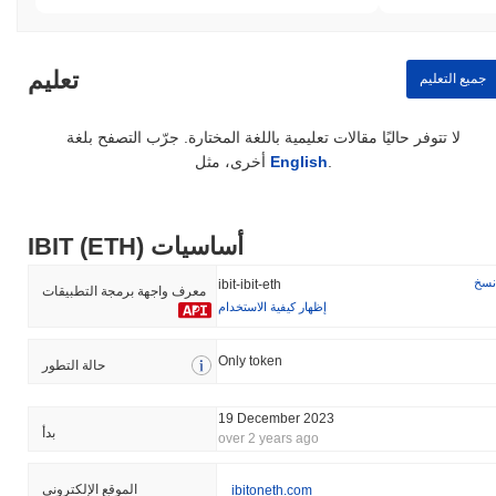
تعليم
جميع التعليم
لا تتوفر حاليًا مقالات تعليمية باللغة المختارة. جرّب التصفح بلغة
.
English
أخرى، مثل
IBIT (ETH) أساسيات
نسخ
ibit-ibit-eth
معرف واجهة برمجة التطبيقات
إظهار كيفية الاستخدام
Only token
حالة التطور
19 December 2023
بدأ
over 2 years ago
الموقع الإلكتروني
ibitoneth.com