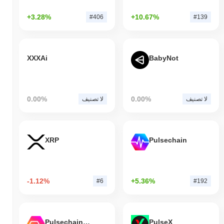
+3.28%
+10.67%
#406
#139
XXXAi
BabyNot
0.00%
0.00%
لا تصنيف
لا تصنيف
XRP
Pulsechain
-1.12%
+5.36%
#6
#192
Pulsechain Bridged HEX (Pulsechain)
PulseX