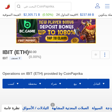
$237.88 B
قيمة التداول 24H:
(0.50%)
$2,305.71 B
القيمة السوقية :
IBIT (ETH)
$0.00
(0.00%)
IBIT
لا تصنيف
Operations on IBIT (ETH) provided by CoinPaprika
التبادل
بيع
شراء
محفظة
كسب
0
ودجة
السيولة
العملات المعدنية المشابهة
التبادلات
/
الأسواق
نظرة عامة