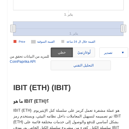
1. يناير
1. يناير
القيمة خلال ال 24 ساعة
القيمة السوقية
Price
لُوغارِتمِيّ
خطي
تصدير
للمزيد من البيانات تحقق من
CoinPaprika API
التحليل التقني
IBIT (ETH) (IBIT)
ما هو IBIT (ETH)؟
IBIT (ETH) هو عملة مشفرة تعمل كرمز على سلسلة كتل الإيثيريوم.
تم تصميمه لتسهيل المعاملات داخل نظامه البيئي، ويستخدم رمز IBIT
(ETH) بشكل أساسي للدفع والوصول إلى خدمات مختلفة قائمة على
سلسلة الكتل. كجزء من مشروع سلسلة الكتل الخاص به، يهدف IBIT