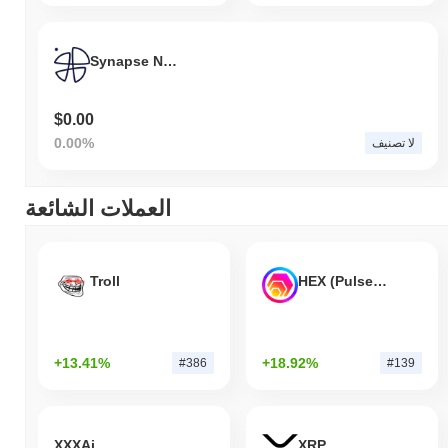
Synapse Network
$0.00
0.00%
لا تصنيف
العملات الشائعة
Troll
HEX (Pulsechain)
+13.41%
+18.92%
#386
#139
XXXAi
XRP