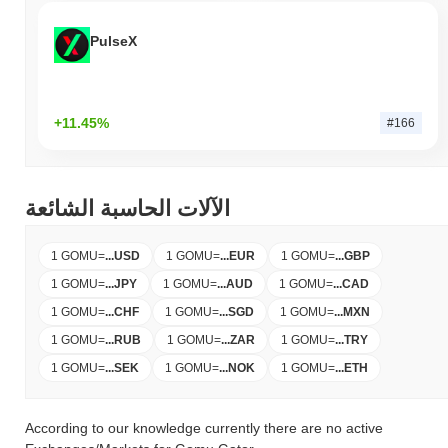
PulseX
+11.45%
#166
الآلات الحاسبة الشائعة
1 GOMU
=
...
USD
1 GOMU
=
...
EUR
1 GOMU
=
...
GBP
1 GOMU
=
...
JPY
1 GOMU
=
...
AUD
1 GOMU
=
...
CAD
1 GOMU
=
...
CHF
1 GOMU
=
...
SGD
1 GOMU
=
...
MXN
1 GOMU
=
...
RUB
1 GOMU
=
...
ZAR
1 GOMU
=
...
TRY
1 GOMU
=
...
SEK
1 GOMU
=
...
NOK
1 GOMU
=
...
ETH
According to our knowledge currently there are no active