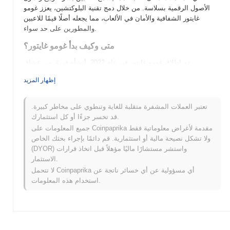
الأصول الرقمية بسلاسة. من خلال دمج تقنية البلوكتشين، يعزز غومو
غايتور الشفافية والأمان في الألعاب، مما يجعله أصلًا قيمًا للاعبين
والمطورين على حد سواء.
متى وكيف بدأ غومو غايتور؟
تم إطلاق غومو غايتور في عام 2022، أنشأه فريق من عشاق
البلوكتشين الذين يهدفون إلى دمج الألعاب والتمويل اللامركزي (DeFi).
إظهار المزيد
اكتسب المشروع زخمًا من خلال نموذج اللعب لكسب، مما جذب مجتمعًا
مخصصًا من اللاعبين والمستثمرين. تم إدراجه في البداية على عدة
بورصات لامركزية، وشهد غومو غايتور تطورًا مبكرًا ملحوظًا تميز بأحداث
تعتبر العملات المشفرة متقلبة للغاية وتنطوي على مخاطر كبيرة.
وشراكات مدفوعة من المجتمع زادت من رؤيته في مجال العملات
قد تخسر جزءًا أو كل استثمارك.
المشفرة.
جميع المعلومات على Coinpaprika مقدمة لأغراض معلوماتية فقط
ولا تشكل نصيحة مالية أو استثمارية. قم دائمًا بإجراء بحثك الخاص
ما الذي ينتظر غومو غايتور؟
(DYOR) واستشر مستشارًا ماليًا مؤهلاً قبل اتخاذ قرارات
يستعد غومو غايتور لمرحلة مثيرة مع تحديث خارطة الطريق الأخيرة،
الاستثمار.
التي تسلط الضوء على الإطلاق القادم لميزاته في التمويل اللامركزي
لا تتحمل Coinpaprika أي مسؤولية عن أي خسائر ناتجة عن
(DeFi) التي تهدف إلى تعزيز تفاعل المستخدمين. يخطط المجتمع
استخدام هذه المعلومات.
لتنفيذ سلسلة من المبادرات الحوكمة، مما يمكّن الحائزين من التأثير
على التطورات المستقبلية واتجاه المشروع. بالإضافة إلى ذلك، يركز
الفريق على توسيع نظامه البيئي من خلال التكامل مع منصات NFT
الشهيرة، مما يوفر للمستخدمين حالات استخدام مبتكرة لرموزهم. مع
تطور غومو غايتور، يضع التزامه بالنمو المدفوع من المجتمع والترقيات