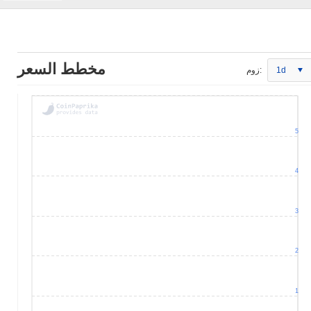
مخطط السعر
1d
زوم:
5
4
3
2
1