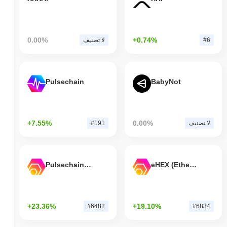
0.00%
+0.74%
#6
لا تصنيف
Pulsechain
BabyNot
+7.55%
0.00%
لا تصنيف
#191
Pulsechain Bridged HEX (Pulsechain)
eHEX (Ethereum)
+23.36%
+19.10%
#6482
#6834