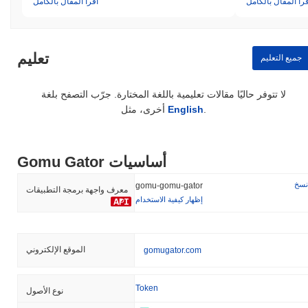
قرأ المقال بالكامل
اقرأ المقال بالكامل
تعليم
جميع التعليم
لا تتوفر حاليًا مقالات تعليمية باللغة المختارة. جرّب التصفح بلغة
.
English
أخرى، مثل
Gomu Gator أساسيات
نسخ
gomu-gomu-gator
معرف واجهة برمجة التطبيقات
إظهار كيفية الاستخدام
الموقع الإلكتروني
gomugator.com
Token
نوع الأصول