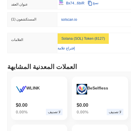
Bx74...6biR
نسخ
عنوان العقد
المستكشفون
(1)
solscan.io
Solana (SOL) Token (8127)
العلامات
إقتراع علامة
العملات المعدنية المشابهة
WLINK
BeSelfless
$0.00
$0.00
0.00%
0.00%
لا تصنيف
لا تصنيف