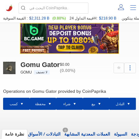
$218.90 B
قيمة التداول 24H:
(0.88%)
$2,311.28 B
القيمة السوقية :
Gomu Gator
$0.00
(0.00%)
GOMU
لا تصنيف
Operations on Gomu Gator provided by CoinPaprika
التبادل
بيع
شراء
محفظة
كسب
0
ودجة
السيولة
العملات المعدنية المشابهة
التبادلات
/
الأسواق
نظرة عامة