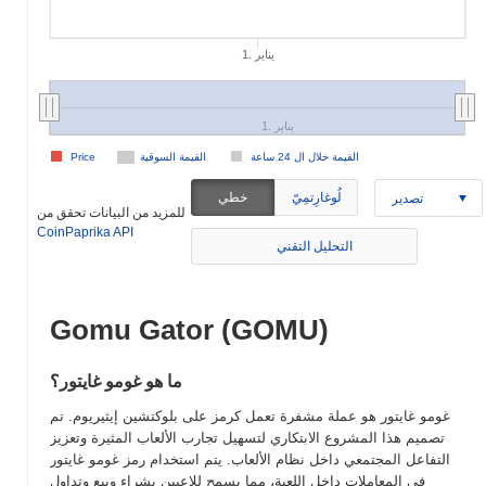
1. يناير
1. يناير
القيمة خلال ال 24 ساعة
القيمة السوقية
Price
لُوغارِتمِيّ
خطي
تصدير
للمزيد من البيانات تحقق من
CoinPaprika API
التحليل التقني
Gomu Gator (GOMU)
ما هو غومو غايتور؟
غومو غايتور هو عملة مشفرة تعمل كرمز على بلوكتشين إيثيريوم. تم
تصميم هذا المشروع الابتكاري لتسهيل تجارب الألعاب المثيرة وتعزيز
التفاعل المجتمعي داخل نظام الألعاب. يتم استخدام رمز غومو غايتور
في المعاملات داخل اللعبة، مما يسمح للاعبين بشراء وبيع وتداول