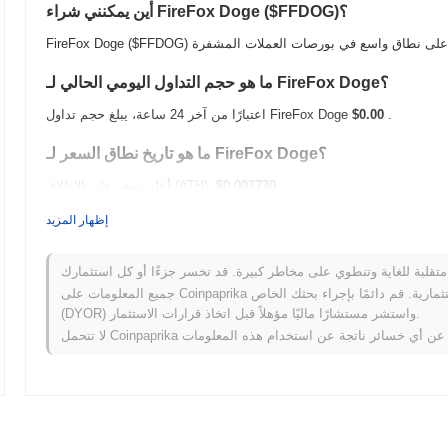
أين يمكنني شراء FireFox Doge ($FFDOG)؟
ما هو حجم التداول اليومي الحالي لـ FireFox Doge؟
.
$0.00
اعتبارًا من آخر 24 ساعة، يبلغ حجم تداول FireFox Doge
ما هو تاريخ نطاق السعر لـ FireFox Doge؟
$0.003730
أعلى سعر على الإطلاق (ATH):
$0.00
أدنى سعر على الإطلاق (ATL):
إظهار المزيد
أقل من ATH .
FireFox Doge يتم تداوله حاليًا بنسبة
~11.13%
 FireFox Doge مقارنة بسوق العملات المشفرة الأوسع؟
جميع المعلومات على Coinpaprika مقدمة لأغراض معلوماتية فقط ولا تشكل نصيحة مالية أو استثمارية. قم دائمًا بإجراء بحثك الخاص
(DYOR) واستشر مستشارًا ماليًا مؤهلاً قبل اتخاذ قرارات الاستثمار.
ي سجل مكاسب
1.06%
. يشير هذا
إلى تأخر مؤقت في حركة سعر $FFDOG مقارنة بزخم السوق الأوسع.