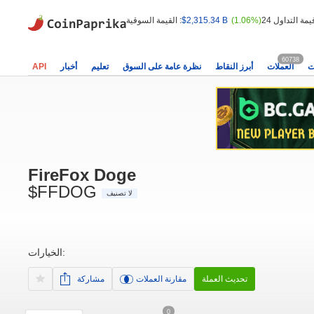
(1.06%)
$2,315.34 B
القيمة السوقية :
60738
ت
العملات
أبرز النقاط
نظرة عامة على السوق
تعليم
أخبار
API
FireFox Doge
$FFDOG
لا تصنيف
الخيارات:
تحديث العملة
مقارنة العملات
مشاركة
0