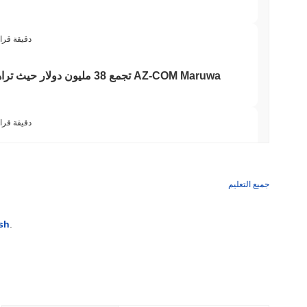
3 دقيقة قرا
3 دقيقة قرا
'سيء للغاية': فريق بيتكوين الأحمر يكتشف 85 خطأً حرجاً في حوالي يوم
جميع التعليم
3 دقيقة قراء
sh
.
ويسترن يونيون تحول التحويلات بالدولار 
3 دقيقة قراء