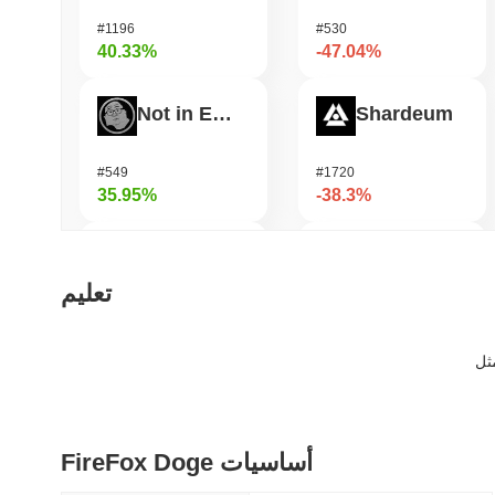
#1196
#530
40.33%
-47.04%
Not in Employment, Education, or Training
Shardeum
#549
#1720
35.95%
-38.3%
Coin98
Zerobase
تعليم
#622
#513
34.9%
-31.02%
Epic Chain
Undeads Games
FireFox Doge أساسيات
#540
#525
34.68%
-29.47%