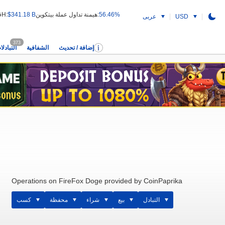
56.46%
هيمنة تداول عملة بيتكوين:
$341.18 B
قيمة التداول 24H:
USD
عربى
373
إضافة / تحديث
الشفافية
التبادلا
Operations on FireFox Doge provided by CoinPaprika
التبادل
بيع
شراء
محفظة
كسب