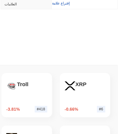
إقتراع علامة
العلامات
3 دقيقة قراء
3 دقيقة 
بولتس تغلق جسر البيتكوين الخاص بها بعد أن تفوق
Troll
XRP
3 دقيقة 
-3.81%
-0.66%
#418
#6
أكبر الأسماء في وول ستريت تؤمن الآن بلوكتشين Arc من Circle