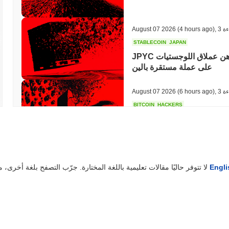
ءة
,
(4 hours ago)
August 07 2026
STABLECOIN
JAPAN
JPYC تجمع 38 مليون دولار حيث تراهن عملاق اللوجستيات AZ-COM Maruwa
على عملة مستقرة بالين
ءة
,
(6 hours ago)
August 07 2026
BITCOIN
HACKERS
ة
,
(18 hours ago)
August 06 2026
Engli
لا تتوفر حاليًا مقالات تعليمية باللغة المختارة. جرّب التصفح بلغة أخرى، مثل
STABLECOINS
VISA
إلى قوة إنفاق فورية عبر فيزا
ة
,
(20 hours ago)
August 06 2026