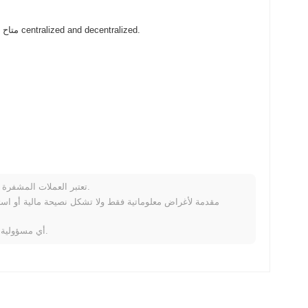
FireFox Doge ($FFDOG) متاح على نطاق واسع في بورصات العملات المشفرة centralized and decentralized.
تعتبر العملات المشفرة متقلبة للغاية وتنطوي على مخاطر كبيرة. قد تخسر جزءًا أو كل استثمارك.
كيف يعمل
خلال الأيام السبعة الماضية، FireFox Doge ارتفع
0.00%
، متأخرًا عن سوق العملات المشفرة بشكل عام الذ
لا تتحمل Coinpaprika أي مسؤولية عن أي خسائر ناتجة عن استخدام هذه المعلومات.