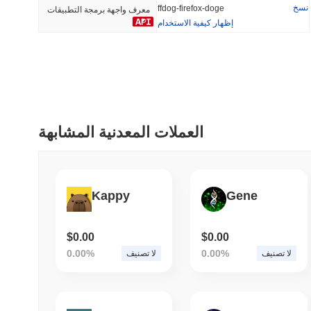
نسخ
ffdog-firefox-doge
معرف واجهة برمجة التطبيقات
إظهار كيفية الاستخدام
أضيف مؤخرا
رائج
HEX (Pulsechain)
SACOIN
#144
#9804
13.76%
1.74%
العملات المعدنية المشابهة
Kappy
Gene
$0.00
$0.00
0.00%
0.00%
لا تصنيف
لا تصنيف