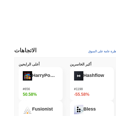
الاتجاهات
ظرة عامة على السوق
أكبر الخاسرين
أعلى الرابحين
HarryPotterObamaSonic10Inu (ETH)
Hashflow
#656
#1198
50.58%
-55.58%
Fusionist
Bless