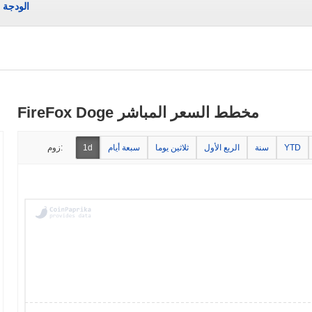
الودجة
FireFox Doge مخطط السعر المباشر
YTD
سنة
الربع الأول
ثلاثين يوما
سبعة أيام
1d
زوم: