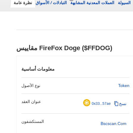
السيولة
العملات المعدنية المشابهة
التبادلات
/
الأسواق
نظرة عامة
مقاييس FireFox Doge ($FFDOG)
معلومات أساسية
Token
نوع الأصول
عنوان العقد
نسخ
0x33...57ae
المستكشفون
Bscscan.com