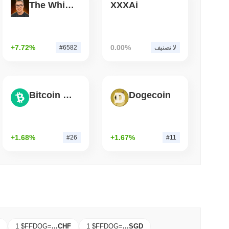
The White Bull
XXXAi
3 دقيقة 
NS
الولايات المتحدة والمملكة المتحدة تعمقان توافق العم
قانو
+7.72%
0.00%
لا تصنيف
#6582
Bitcoin Cash
Dogecoin
+1.68%
+1.67%
#26
#11
1 $FFDOG
=
...
CHF
1 $FFDOG
=
...
SGD