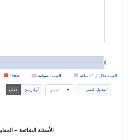
القيمة خلال ال 24 ساعة
القيمة السوقية
Price
التحليل التقني
لُوغارِتمِيّ
خطي
تصدير
FireFox Doge ($FFDOG) الأسئلة الش