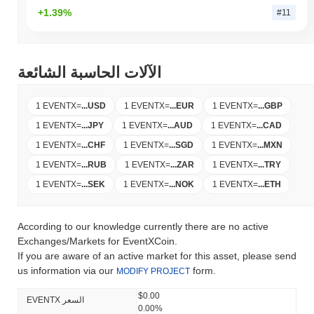
+1.39%
#11
الآلات الحاسبة الشائعة
1 EVENTX
=
...
USD
1 EVENTX
=
...
EUR
1 EVENTX
=
...
GBP
1 EVENTX
=
...
JPY
1 EVENTX
=
...
AUD
1 EVENTX
=
...
CAD
1 EVENTX
=
...
CHF
1 EVENTX
=
...
SGD
1 EVENTX
=
...
MXN
1 EVENTX
=
...
RUB
1 EVENTX
=
...
ZAR
1 EVENTX
=
...
TRY
1 EVENTX
=
...
SEK
1 EVENTX
=
...
NOK
1 EVENTX
=
...
ETH
According to our knowledge currently there are no active
Exchanges/Markets for EventXCoin.
If you are aware of an active market for this asset, please send
us information via our
form.
MODIFY PROJECT
$0.00
EVENTX السعر
0.00%