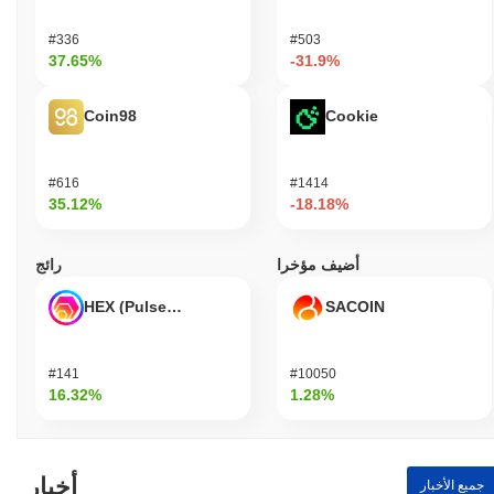
#336
#503
37.65%
-31.9%
Coin98
Cookie
#616
#1414
35.12%
-18.18%
أضيف مؤخرا
رائج
HEX (Pulsechain)
SACOIN
#141
#10050
16.32%
1.28%
أخبار
جميع الأخبار