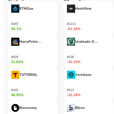
ETHGas
Hashflow
#345
#1213
56.1%
-61.19%
HarryPotterObamaSonic10Inu (ETH)
Undeads Games
#628
#536
51.62%
-33.25%
TUTORIAL
Zerobase
#420
#513
46.92%
-32.18%
Biconomy
Bless