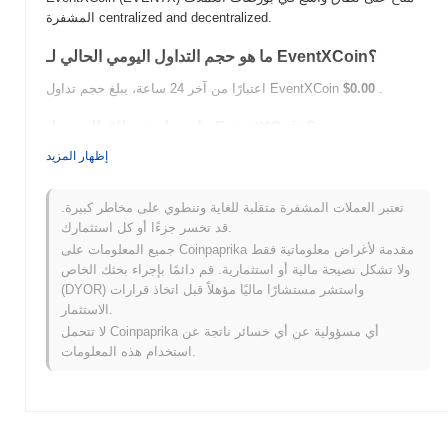
المشفرة centralized and decentralized.
ما هو حجم التداول اليومي الحالي لـ EventXCoin؟
.
$0.00
اعتبارًا من آخر 24 ساعة، يبلغ حجم تداول EventXCoin
ما هو تاريخ نطاق السعر لـ EventXCoin؟
إظهار المزيد
$0.001431
أعلى سعر على الإطلاق (ATH):
$0.00
أدنى سعر على الإطلاق (ATL):
تعتبر العملات المشفرة متقلبة للغاية وتنطوي على مخاطر كبيرة.
أقل من ATH .
EventXCoin يتم تداوله حاليًا بنسبة
~5.36%
قد تخسر جزءًا أو كل استثمارك.
جميع المعلومات على Coinpaprika مقدمة لأغراض معلوماتية فقط
كيف يعمل EventXCoin مقارنة بسوق العملات المشفرة
ولا تشكل نصيحة مالية أو استثمارية. قم دائمًا بإجراء بحثك الخاص
الأوسع؟
(DYOR) واستشر مستشارًا ماليًا مؤهلاً قبل اتخاذ قرارات
خلال الأيام السبعة الماضية، EventXCoin ارتفع
0.00%
، متأخرًا عن
الاستثمار.
سوق العملات المشفرة بشكل عام الذي سجل مكاسب
0.51%
. يشير
لا تتحمل Coinpaprika أي مسؤولية عن أي خسائر ناتجة عن
هذا إلى تأخر مؤقت في حركة سعر EVENTX مقارنة بزخم السوق
استخدام هذه المعلومات.
الأوسع.