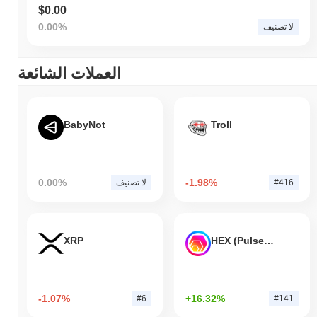
$0.00
0.00%
لا تصنيف
العملات الشائعة
BabyNot
Troll
0.00%
-1.98%
#416
لا تصنيف
XRP
HEX (Pulsechain)
-1.07%
+16.32%
#6
#141