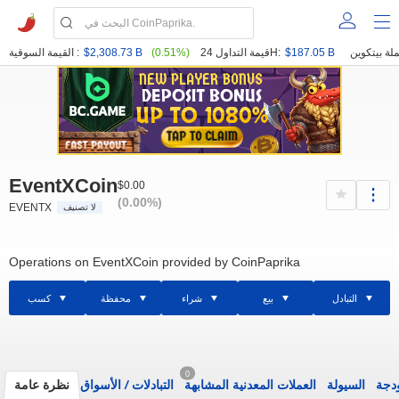
$187.05 B
قيمة التداول 24H:
(0.51%)
$2,308.73 B
القيمة السوقية :
EventXCoin
$0.00
(0.00%)
EVENTX
لا تصنيف
Operations on EventXCoin provided by CoinPaprika
التبادل
بيع
شراء
محفظة
كسب
0
ودجة
السيولة
العملات المعدنية المشابهة
التبادلات
/
الأسواق
نظرة عامة