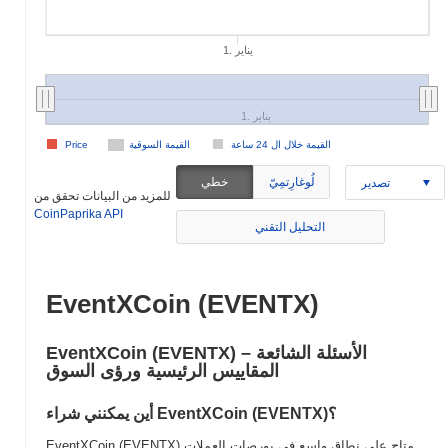
1. يناير
1. يناير
القيمة خلال ال 24 ساعة
القيمة السوقية
Price
لُوغارِتمِيّ
خطي
تصدير
للمزيد من البيانات تحقق من
CoinPaprika API
التحليل التقني
EventXCoin (EVENTX)
EventXCoin (EVENTX) الأسئلة الشائعة –
المقاييس الرئيسية ورؤى السوق
أين يمكنني شراء EventXCoin (EVENTX)؟
EventXCoin (EVENTX) متاح على نطاق واسع في بورصات العملات