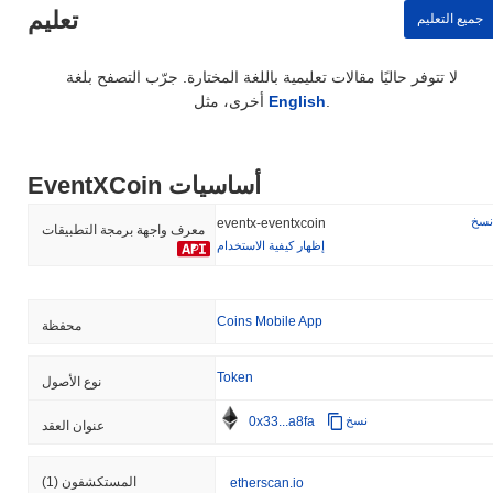
تعليم
جميع التعليم
لا تتوفر حاليًا مقالات تعليمية باللغة المختارة. جرّب التصفح بلغة
.
English
أخرى، مثل
EventXCoin أساسيات
نسخ
eventx-eventxcoin
معرف واجهة برمجة التطبيقات
إظهار كيفية الاستخدام
Coins Mobile App
محفظة
Token
نوع الأصول
0x33...a8fa
نسخ
عنوان العقد
المستكشفون
(1)
etherscan.io