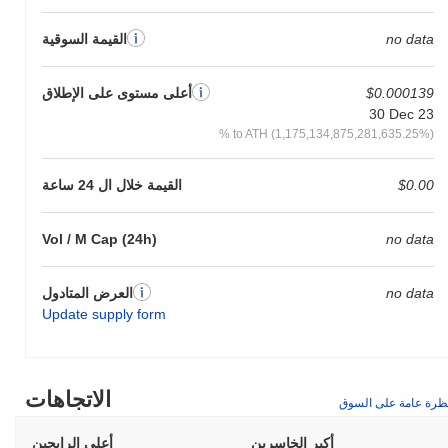
no data
القيمة السوقية
$0.000139
أعلى مستوى على الإطلاق
30 Dec 23
% to ATH (1,175,134,875,281,635.25%)
$0.00
القيمة خلال ال 24 ساعة
Vol / M Cap (24h)
no data
no data
العرض المتادول
Update supply form
الاتجاهات
ظرة عامة على السوق
أكبر الخاسرين
أعلى الرابحين