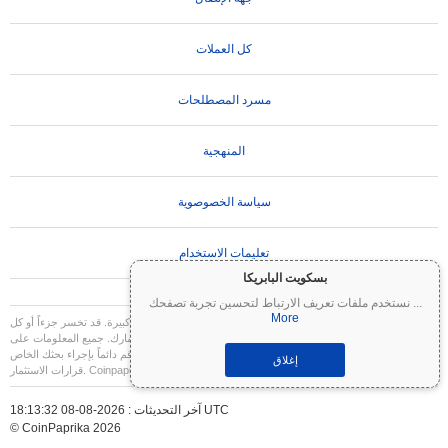
كل العملات
مسرد المصطلحات
المنهجية
سياسة الخصوصوية
تعليمات الاستخدام
بسكويت البابريكا
...
نستخدم ملفات تعريف الارتباط لتحسين تجربة تصفحك
More
تنويه مهم:
العملات المشفرة شديدة التقلب وتنطوي على مخاطر كبيرة. قد تخسر جزءاً أو كل
استثمارك. جميع المعلومات على Coinpaprika مقدمة لأغراض إعلامية فقط ولا تشكل نصيحة
مالية أو استثمارية. قم دائماً بإجراء بحثك الخاص (DYOR) واستشر مستشاراً مالياً مؤهلاً قبل اتخاذ
إغلاق
قرارات الاستثمار. Coinpaprika غير مسؤولة عن أي خسائر ناتجة عن استخدام هذه المعلومات.
آخر التحديثات : 2026-08-08 18:13:32 UTC
© CoinPaprika 2026