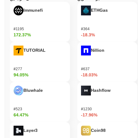
Immunefi
ETHGas
#1195
#364
172.37%
-18.3%
TUTORIAL
Nillion
#277
#637
94.05%
-18.03%
Bluwhale
Hashflow
#523
#1230
64.47%
-17.96%
Layer3
Coin98