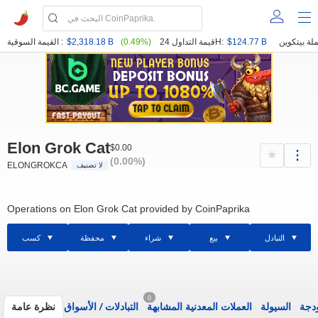
$124.77 B
قيمة التداول 24H:
(0.49%)
$2,318.18 B
القيمة السوقية :
Elon Grok Cat
$0.00
(0.00%)
ELONGROKCA
لا تصنيف
Operations on Elon Grok Cat provided by CoinPaprika
التبادل
بيع
شراء
محفظة
كسب
0
ودجة
السيولة
العملات المعدنية المشابهة
التبادلات
/
الأسواق
نظرة عامة