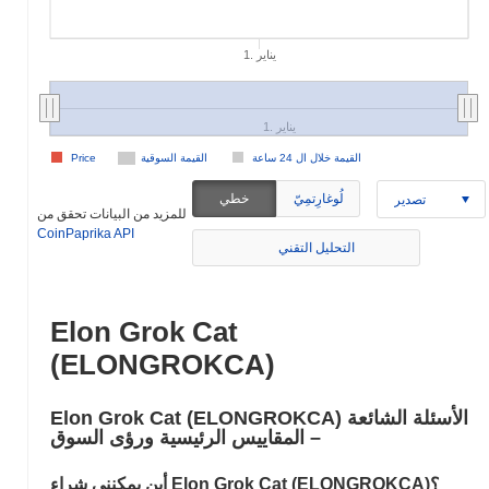
1. يناير
1. يناير
القيمة خلال ال 24 ساعة
القيمة السوقية
Price
لُوغارِتمِيّ
خطي
تصدير
للمزيد من البيانات تحقق من
CoinPaprika API
التحليل التقني
Elon Grok Cat
(ELONGROKCA)
Elon Grok Cat (ELONGROKCA) الأسئلة الشائعة
– المقاييس الرئيسية ورؤى السوق
أين يمكنني شراء Elon Grok Cat (ELONGROKCA)؟