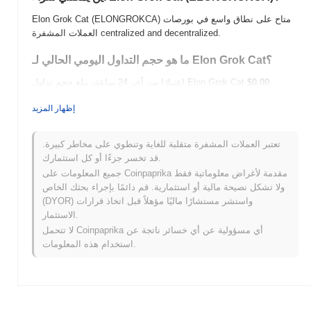
Elon Grok Cat (ELONGROKCA) متاح على نطاق واسع في بورصات
العملات المشفرة centralized and decentralized.
ما هو حجم التداول اليومي الحالي لـ Elon Grok Cat؟
.
$0.00
اعتبارًا من آخر 24 ساعة، يبلغ حجم تداول Elon Grok Cat
ما هو تاريخ نطاق السعر لـ Elon Grok Cat؟
إظهار المزيد
$0.000139
أعلى سعر على الإطلاق (ATH):
تعتبر العملات المشفرة متقلبة للغاية وتنطوي على مخاطر كبيرة.
$0.00
أدنى سعر على الإطلاق (ATL):
قد تخسر جزءًا أو كل استثمارك.
جميع المعلومات على Coinpaprika مقدمة لأغراض معلوماتية فقط
أقل من ATH .
Elon Grok Cat يتم تداوله حاليًا بنسبة
~100.00%
ولا تشكل نصيحة مالية أو استثمارية. قم دائمًا بإجراء بحثك الخاص
كيف يعمل Elon Grok Cat مقارنة بسوق العملات المشفرة
(DYOR) واستشر مستشارًا ماليًا مؤهلاً قبل اتخاذ قرارات
الأوسع؟
الاستثمار.
لا تتحمل Coinpaprika أي مسؤولية عن أي خسائر ناتجة عن
خلال الأيام السبعة الماضية، Elon Grok Cat ارتفع
0.00%
، متأخرًا عن
استخدام هذه المعلومات.
سوق العملات المشفرة بشكل عام الذي سجل مكاسب
0.49%
. يشير
هذا إلى تأخر مؤقت في حركة سعر ELONGROKCA مقارنة بزخم
السوق الأوسع.