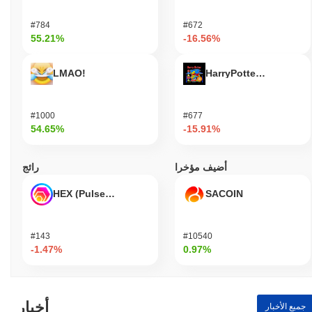
#784
#672
55.21%
-16.56%
LMAO!
HarryPotterObamaSoni
#1000
#677
54.65%
-15.91%
أضيف مؤخرا
رائج
HEX (Pulsechain)
SACOIN
#143
#10540
-1.47%
0.97%
أخبار
جميع الأخبار