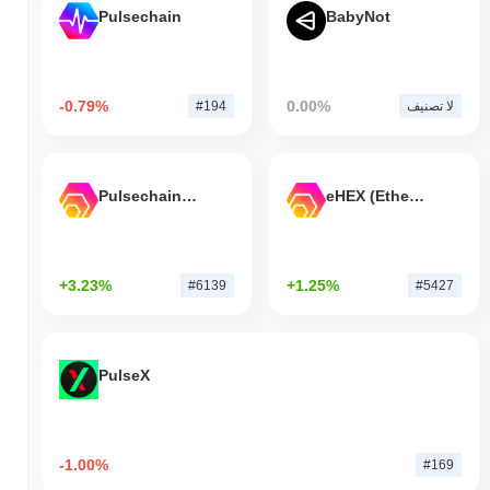
Pulsechain
BabyNot
-0.79%
0.00%
لا تصنيف
#194
Pulsechain Bridged HEX (Pulsechain)
eHEX (Ethereum)
+3.23%
+1.25%
#6139
#5427
PulseX
-1.00%
#169