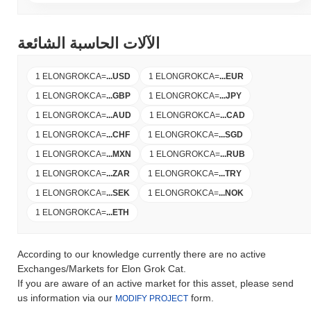
الآلات الحاسبة الشائعة
1 ELONGROKCA
=
...
USD
1 ELONGROKCA
=
...
EUR
1 ELONGROKCA
=
...
GBP
1 ELONGROKCA
=
...
JPY
1 ELONGROKCA
=
...
AUD
1 ELONGROKCA
=
...
CAD
1 ELONGROKCA
=
...
CHF
1 ELONGROKCA
=
...
SGD
1 ELONGROKCA
=
...
MXN
1 ELONGROKCA
=
...
RUB
1 ELONGROKCA
=
...
ZAR
1 ELONGROKCA
=
...
TRY
1 ELONGROKCA
=
...
SEK
1 ELONGROKCA
=
...
NOK
1 ELONGROKCA
=
...
ETH
According to our knowledge currently there are no active
Exchanges/Markets for Elon Grok Cat.
If you are aware of an active market for this asset, please send
us information via our
form.
MODIFY PROJECT