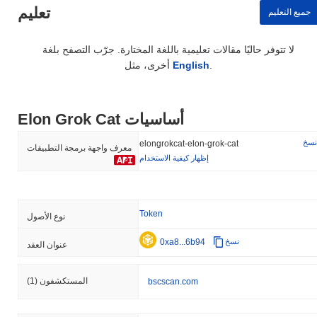
تعليم
جميع التعليم
لا تتوفر حاليًا مقالات تعليمية باللغة المختارة. جرّب التصفح بلغة
.
English
أخرى، مثل
Elon Grok Cat أساسيات
نسخ
elongrokcat-elon-grok-cat
معرف واجهة برمجة التطبيقات
إظهار كيفية الاستخدام
Token
نوع الأصول
0xa8...6b94
نسخ
عنوان العقد
المستكشفون
(1)
bscscan.com