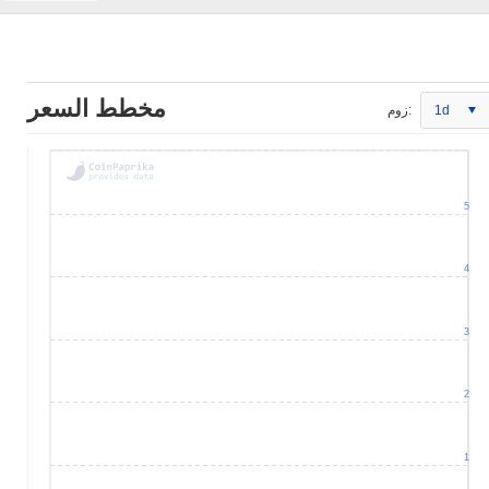
مخطط السعر
1d
زوم:
5
4
3
2
1