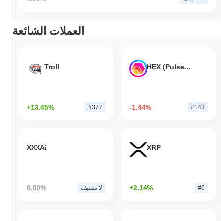
العملات الشائعة
Troll
HEX (Pulsechain)
+13.45%
-1.44%
#377
#143
XXXAi
XRP
0.00%
+2.14%
#6
لا تصنيف