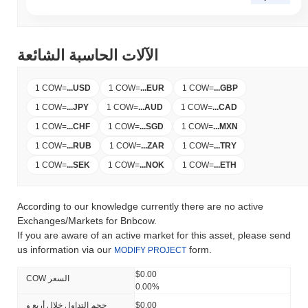
الآلات الحاسبة الشائعة
1 COW
=
...
USD
1 COW
=
...
EUR
1 COW
=
...
GBP
1 COW
=
...
JPY
1 COW
=
...
AUD
1 COW
=
...
CAD
1 COW
=
...
CHF
1 COW
=
...
SGD
1 COW
=
...
MXN
1 COW
=
...
RUB
1 COW
=
...
ZAR
1 COW
=
...
TRY
1 COW
=
...
SEK
1 COW
=
...
NOK
1 COW
=
...
ETH
According to our knowledge currently there are no active
Exchanges/Markets for Bnbcow.
If you are aware of an active market for this asset, please send
us information via our
form.
MODIFY PROJECT
$0.00
COW السعر
0.00%
$0.00
حجم التداول خلال أربع و