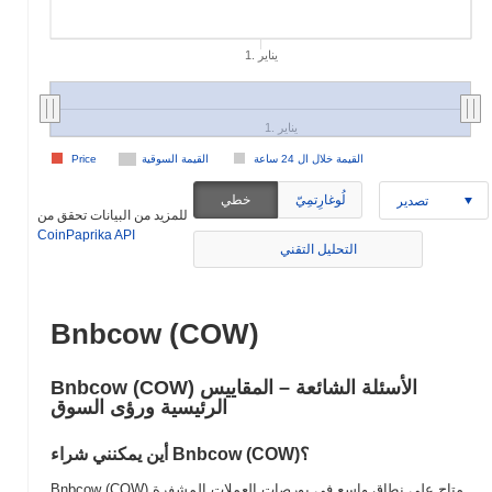
1. يناير
1. يناير
القيمة خلال ال 24 ساعة
القيمة السوقية
Price
لُوغارِتمِيّ
خطي
تصدير
للمزيد من البيانات تحقق من
CoinPaprika API
التحليل التقني
Bnbcow (COW)
Bnbcow (COW) الأسئلة الشائعة – المقاييس
الرئيسية ورؤى السوق
أين يمكنني شراء Bnbcow (COW)؟
Bnbcow (COW) متاح على نطاق واسع في بورصات العملات المشفرة