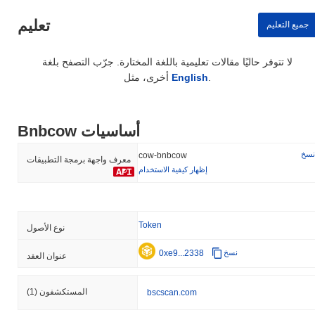
تعليم
جميع التعليم
لا تتوفر حاليًا مقالات تعليمية باللغة المختارة. جرّب التصفح بلغة
.
English
أخرى، مثل
Bnbcow أساسيات
نسخ
cow-bnbcow
معرف واجهة برمجة التطبيقات
إظهار كيفية الاستخدام
Token
نوع الأصول
0xe9...2338
نسخ
عنوان العقد
المستكشفون
(1)
bscscan.com