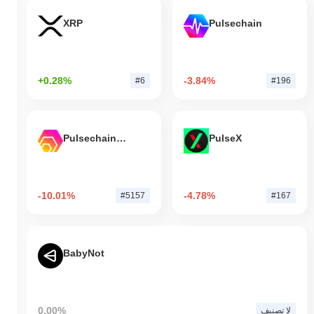
XRP
Pulsechain
+0.28%
-3.84%
#6
#196
Pulsechain Bridged HEX (Pulsechain)
PulseX
-10.01%
-4.78%
#5157
#167
BabyNot
0.00%
لا تصنيف