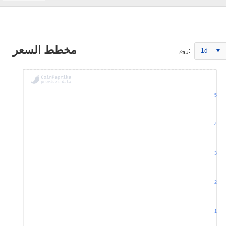
مخطط السعر
1d
زوم:
5
4
3
2
1