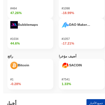
#464
#1098
47.26%
-18.99%
Bubblemaps
DAO Maker Token
#1034
#1057
44.6%
-17.21%
أضيف مؤخرا
رائج
Bitcoin
SACOIN
#1
#7541
-0.28%
1.33%
أخبار
جميع الأخبار