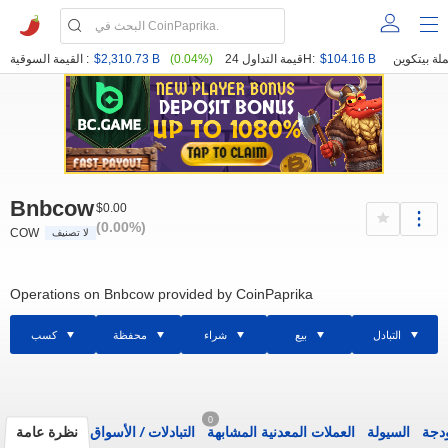
$104.16 B
قيمة التداول 24H:
(0.04%)
$2,310.73 B
القيمة السوقية :
Bnbcow
$0.00
(0.00%)
COW
لا تصنيف
Operations on Bnbcow provided by CoinPaprika
التبادل
بيع
شراء
محفظة
كسب
0
ودجة
السيولة
العملات المعدنية المشابهة
التبادلات
/
الأسواق
نظرة عامة