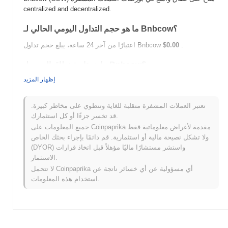
centralized and decentralized.
ما هو حجم التداول اليومي الحالي لـ Bnbcow؟
.
$0.00
اعتبارًا من آخر 24 ساعة، يبلغ حجم تداول Bnbcow
ما هو تاريخ نطاق السعر لـ Bnbcow؟
إظهار المزيد
$0.512134
أعلى سعر على الإطلاق (ATH):
$0.00
أدنى سعر على الإطلاق (ATL):
تعتبر العملات المشفرة متقلبة للغاية وتنطوي على مخاطر كبيرة.
أقل من ATH .
Bnbcow يتم تداوله حاليًا بنسبة
~7.98%
قد تخسر جزءًا أو كل استثمارك.
جميع المعلومات على Coinpaprika مقدمة لأغراض معلوماتية فقط
كيف يعمل Bnbcow مقارنة بسوق العملات المشفرة
ولا تشكل نصيحة مالية أو استثمارية. قم دائمًا بإجراء بحثك الخاص
الأوسع؟
(DYOR) واستشر مستشارًا ماليًا مؤهلاً قبل اتخاذ قرارات
خلال الأيام السبعة الماضية، Bnbcow ارتفع
0.00%
، متأخرًا عن سوق
الاستثمار.
العملات المشفرة بشكل عام الذي سجل مكاسب
0.04%
. يشير هذا
لا تتحمل Coinpaprika أي مسؤولية عن أي خسائر ناتجة عن
إلى تأخر مؤقت في حركة سعر COW مقارنة بزخم السوق الأوسع.
استخدام هذه المعلومات.