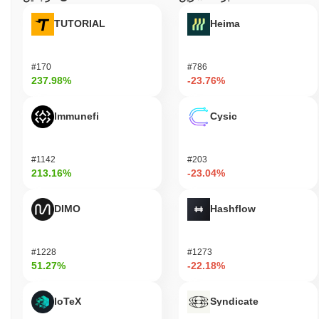
TUTORIAL
Heima
#170
#786
237.98%
-23.76%
Immunefi
Cysic
#1142
#203
213.16%
-23.04%
DIMO
Hashflow
#1228
#1273
51.27%
-22.18%
IoTeX
Syndicate