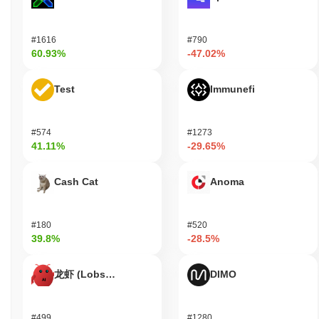
#1616
#790
60.93%
-47.02%
Test
Immunefi
#574
#1273
41.11%
-29.65%
Cash Cat
Anoma
#180
#520
39.8%
-28.5%
龙虾 (Lobster)
DIMO
#499
#1280