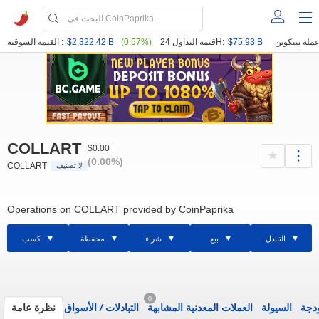
$75.93 B
قيمة التداول 24H:
(0.57%)
$2,322.42 B
القيمة السوقية :
COLLART
$0.00
(0.00%)
COLLART
لا تصنيف
Operations on COLLART provided by CoinPaprika
التبادل
بيع
شراء
محفظة
كسب
0
ودجة
السيولة
العملات المعدنية المشابهة
التبادلات
/
الأسواق
نظرة عامة