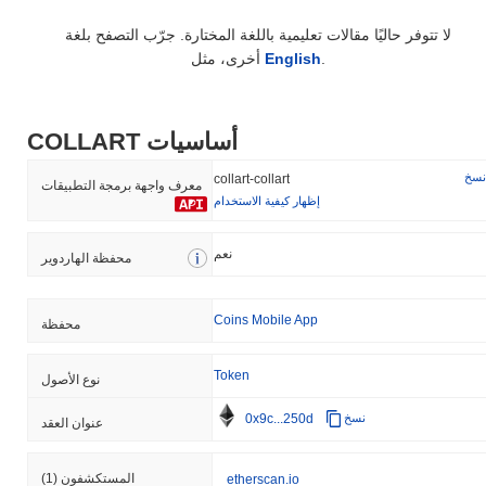
لا تتوفر حاليًا مقالات تعليمية باللغة المختارة. جرّب التصفح بلغة
.
English
أخرى، مثل
COLLART أساسيات
نسخ
collart-collart
معرف واجهة برمجة التطبيقات
إظهار كيفية الاستخدام
نعم
محفظة الهاردوير
Coins Mobile App
محفظة
Token
نوع الأصول
0x9c...250d
نسخ
عنوان العقد
المستكشفون
(1)
etherscan.io