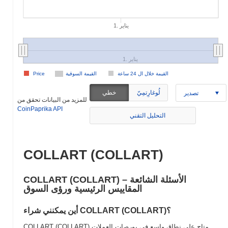
1. يناير
1. يناير
القيمة خلال ال 24 ساعة
القيمة السوقية
Price
لُوغارِتمِيّ
خطي
تصدير
للمزيد من البيانات تحقق من
CoinPaprika API
التحليل التقني
COLLART (COLLART)
COLLART (COLLART) الأسئلة الشائعة –
المقاييس الرئيسية ورؤى السوق
أين يمكنني شراء COLLART (COLLART)؟
COLLART (COLLART) متاح على نطاق واسع في بورصات العملات