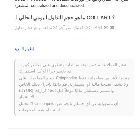
المشفرة centralized and decentralized.
ما هو حجم التداول اليومي الحالي لـ COLLART ؟
.
$0.00
اعتبارًا من آخر 24 ساعة، يبلغ حجم تداول COLLART
ما هو تاريخ نطاق السعر لـ COLLART ؟
إظهار المزيد
$0.00
أعلى سعر على الإطلاق (ATH):
$0.00
أدنى سعر على الإطلاق (ATL):
تعتبر العملات المشفرة متقلبة للغاية وتنطوي على مخاطر كبيرة.
أقل من ATH .
COLLART يتم تداوله حاليًا بنسبة
~0.00%
قد تخسر جزءًا أو كل استثمارك.
جميع المعلومات على Coinpaprika مقدمة لأغراض معلوماتية فقط
كيف يعمل COLLART مقارنة بسوق العملات المشفرة
ولا تشكل نصيحة مالية أو استثمارية. قم دائمًا بإجراء بحثك الخاص
الأوسع؟
(DYOR) واستشر مستشارًا ماليًا مؤهلاً قبل اتخاذ قرارات
خلال الأيام السبعة الماضية، COLLART ارتفع
0.00%
، متأخرًا عن سوق
الاستثمار.
العملات المشفرة بشكل عام الذي سجل مكاسب
0.57%
. يشير هذا
لا تتحمل Coinpaprika أي مسؤولية عن أي خسائر ناتجة عن
إلى تأخر مؤقت في حركة سعر COLLART مقارنة بزخم السوق الأوسع.
استخدام هذه المعلومات.