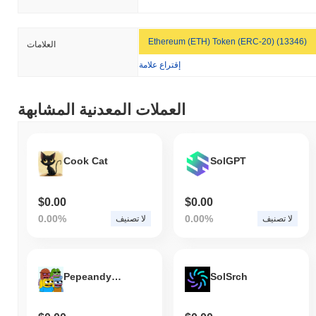
Ethereum (ETH) Token (ERC-20) (13346)
العلامات
إقتراع علامة
العملات المعدنية المشابهة
Cook Cat
SolGPT
$0.00
$0.00
0.00%
0.00%
لا تصنيف
لا تصنيف
Pepeandybrettlandwolf
SolSrch