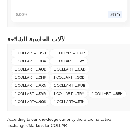
0.00%
#9843
الآلات الحاسبة الشائعة
1 COLLART
=
...
USD
1 COLLART
=
...
EUR
1 COLLART
=
...
GBP
1 COLLART
=
...
JPY
1 COLLART
=
...
AUD
1 COLLART
=
...
CAD
1 COLLART
=
...
CHF
1 COLLART
=
...
SGD
1 COLLART
=
...
MXN
1 COLLART
=
...
RUB
1 COLLART
=
...
ZAR
1 COLLART
=
...
TRY
1 COLLART
=
...
SEK
1 COLLART
=
...
NOK
1 COLLART
=
...
ETH
According to our knowledge currently there are no active
Exchanges/Markets for COLLART .