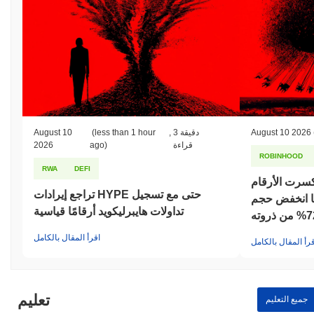
August 10 2026
3 دقيقة
,
(less than 1 hour
August 10
قراءة
ago)
2026
ROBINHOOD
RWA
DEFI
سرت الأرقام
تراجع إيرادات HYPE حتى مع تسجيل
خفض حجم DEX بنسبة
تداولات هايبرليكويد أرقامًا قياسية
ن ذروته
اقرأ المقال بالكامل
قرأ المقال بالكامل
تعليم
جميع التعليم