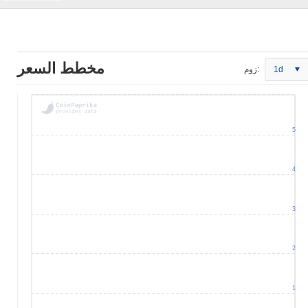
مخطط السعر
1d
زوم:
5
4
3
2
1