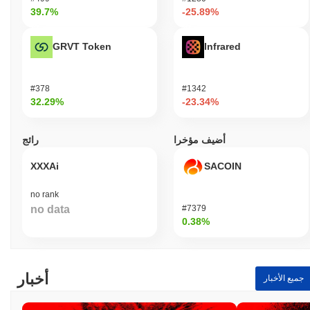
39.7%
-25.89%
GRVT Token
Infrared
#378
#1342
32.29%
-23.34%
أضيف مؤخرا
رائج
XXXAi
SACOIN
no rank
no data
#7379
0.38%
أخبار
جميع الأخبار