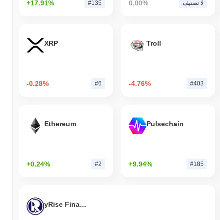
+17.91%
0.00%
لا تصنيف
#135
XRP
Troll
-0.28%
-4.76%
#6
#403
Ethereum
Pulsechain
+0.24%
+9.94%
#2
#185
yRise Finance