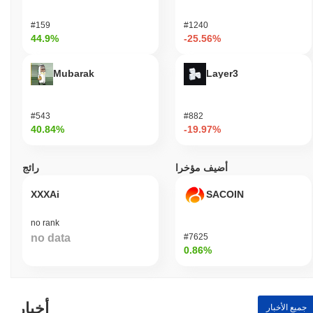
#159
#1240
44.9%
-25.56%
Mubarak
Layer3
#543
#882
40.84%
-19.97%
أضيف مؤخرا
رائج
XXXAi
SACOIN
no rank
no data
#7625
0.86%
أخبار
جميع الأخبار