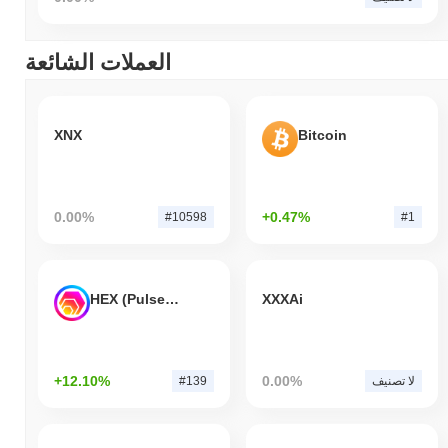
العملات الشائعة
XNX
Bitcoin
0.00%
+0.47%
#10598
#1
HEX (Pulsechain)
XXXAi
+12.10%
0.00%
لا تصنيف
#139