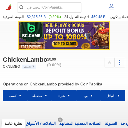
$59.48 B
قيمة التداول 24H:
(0.30%)
$2,315.36 B
القيمة السوقية :
ChickenLambo
$0.00
(0.00%)
CKNLMBO
لا تصنيف
Operations on ChickenLambo provided by CoinPaprika
التبادل
بيع
شراء
محفظة
كسب
0
ودجة
السيولة
العملات المعدنية المشابهة
التبادلات
/
الأسواق
نظرة عامة