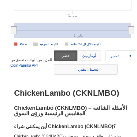
1. يناير
1. يناير
القيمة خلال ال 24 ساعة
القيمة السوقية
Price
لُوغارِتمِيّ
خطي
تصدير
للمزيد من البيانات تحقق من
CoinPaprika API
التحليل التقني
ChickenLambo (CKNLMBO)
ChickenLambo (CKNLMBO) الأسئلة الشائعة –
المقاييس الرئيسية ورؤى السوق
أين يمكنني شراء ChickenLambo (CKNLMBO)؟
ChickenLambo (CKNLMBO) متاح على نطاق واسع في بورصات