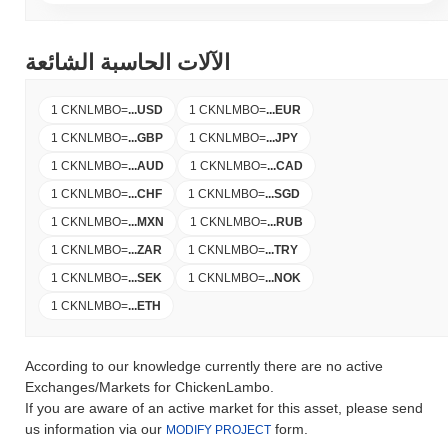
الآلات الحاسبة الشائعة
1 CKNLMBO
=
...
USD
1 CKNLMBO
=
...
EUR
1 CKNLMBO
=
...
GBP
1 CKNLMBO
=
...
JPY
1 CKNLMBO
=
...
AUD
1 CKNLMBO
=
...
CAD
1 CKNLMBO
=
...
CHF
1 CKNLMBO
=
...
SGD
1 CKNLMBO
=
...
MXN
1 CKNLMBO
=
...
RUB
1 CKNLMBO
=
...
ZAR
1 CKNLMBO
=
...
TRY
1 CKNLMBO
=
...
SEK
1 CKNLMBO
=
...
NOK
1 CKNLMBO
=
...
ETH
According to our knowledge currently there are no active
Exchanges/Markets for ChickenLambo.
If you are aware of an active market for this asset, please send
us information via our
form.
MODIFY PROJECT