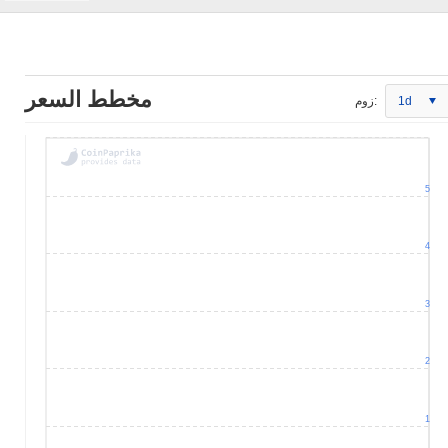
مخطط السعر
1d
زوم:
5
4
3
2
1