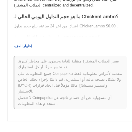
العملات المشفرة centralized and decentralized.
ما هو حجم التداول اليومي الحالي لـ ChickenLambo؟
.
$0.00
اعتبارًا من آخر 24 ساعة، يبلغ حجم تداول ChickenLambo
ما هو تاريخ نطاق السعر لـ ChickenLambo؟
إظهار المزيد
$0.00000199
أعلى سعر على الإطلاق (ATH):
$0.00
أدنى سعر على الإطلاق (ATL):
تعتبر العملات المشفرة متقلبة للغاية وتنطوي على مخاطر كبيرة.
أقل من ATH .
ChickenLambo يتم تداوله حاليًا بنسبة
~5.69%
قد تخسر جزءًا أو كل استثمارك.
جميع المعلومات على Coinpaprika مقدمة لأغراض معلوماتية فقط
كيف يعمل ChickenLambo مقارنة بسوق العملات
ولا تشكل نصيحة مالية أو استثمارية. قم دائمًا بإجراء بحثك الخاص
المشفرة الأوسع؟
(DYOR) واستشر مستشارًا ماليًا مؤهلاً قبل اتخاذ قرارات
خلال الأيام السبعة الماضية، ChickenLambo ارتفع
0.00%
، متأخرًا عن
الاستثمار.
سوق العملات المشفرة بشكل عام الذي سجل مكاسب
0.30%
. يشير
لا تتحمل Coinpaprika أي مسؤولية عن أي خسائر ناتجة عن
هذا إلى تأخر مؤقت في حركة سعر CKNLMBO مقارنة بزخم السوق
استخدام هذه المعلومات.
الأوسع.