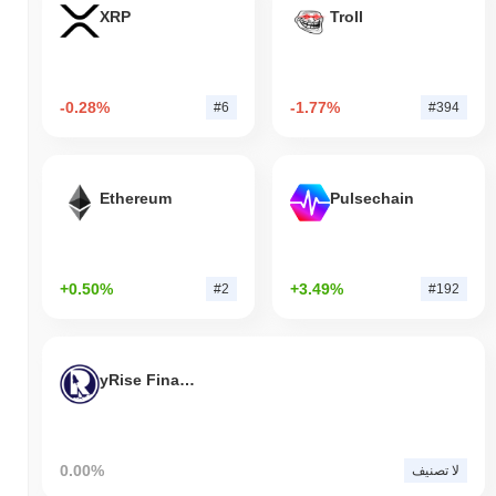
XRP
Troll
-0.28%
-1.77%
#6
#394
Ethereum
Pulsechain
+0.50%
+3.49%
#2
#192
yRise Finance
0.00%
لا تصنيف