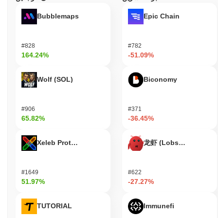
Bubblemaps
Epic Chain
#828
#782
164.24%
-51.09%
Wolf (SOL)
Biconomy
#906
#371
65.82%
-36.45%
Xeleb Protocol
龙虾 (Lobster)
#1649
#622
51.97%
-27.27%
TUTORIAL
Immunefi