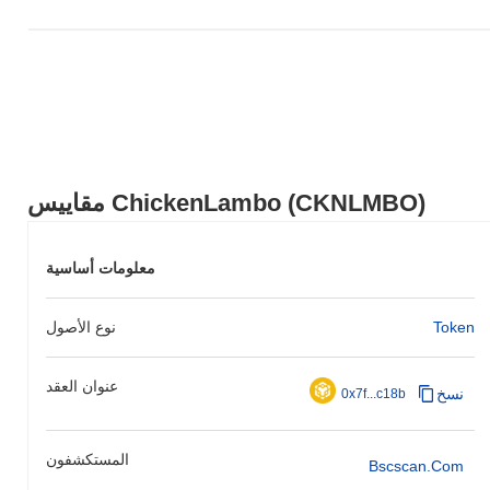
مقاييس ChickenLambo (CKNLMBO)
معلومات أساسية
Token
نوع الأصول
عنوان العقد
نسخ
0x7f...c18b
المستكشفون
Bscscan.com