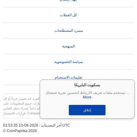
كل العملات
مسرد المصطلحات
المنهجية
سياسة الخصوصوية
تعليمات الاستخدام
بسكويت البابريكا
...
نستخدم ملفات تعريف الارتباط لتحسين تجربة تصفحك
More
تنويه مهم:
العملات المشفرة شديدة التقلب وتنطوي على مخاطر كبيرة. قد تخسر جزءاً أو كل
استثمارك. جميع المعلومات على Coinpaprika مقدمة لأغراض إعلامية فقط ولا تشكل نصيحة
مالية أو استثمارية. قم دائماً بإجراء بحثك الخاص (DYOR) واستشر مستشاراً مالياً مؤهلاً قبل اتخاذ
إغلاق
قرارات الاستثمار. Coinpaprika غير مسؤولة عن أي خسائر ناتجة عن استخدام هذه المعلومات.
آخر التحديثات : 2026-08-10 02:53:35 UTC
© CoinPaprika 2026