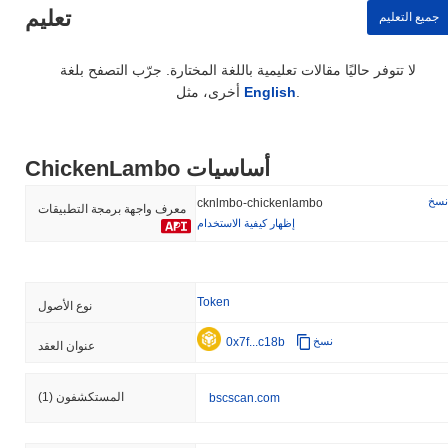
تعليم
جميع التعليم
لا تتوفر حاليًا مقالات تعليمية باللغة المختارة. جرّب التصفح بلغة
.
English
أخرى، مثل
ChickenLambo أساسيات
نسخ
cknlmbo-chickenlambo
معرف واجهة برمجة التطبيقات
إظهار كيفية الاستخدام
Token
نوع الأصول
0x7f...c18b
نسخ
عنوان العقد
المستكشفون
(1)
bscscan.com