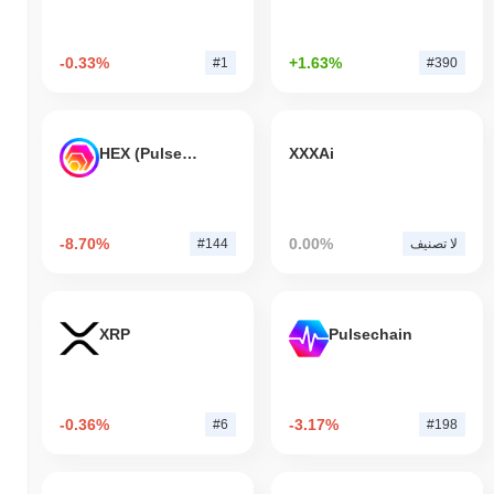
-0.33%
+1.63%
#1
#390
HEX (Pulsechain)
XXXAi
-8.70%
0.00%
لا تصنيف
#144
XRP
Pulsechain
-0.36%
-3.17%
#6
#198