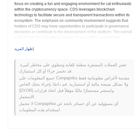
focus on creating a fun and engaging environment for cat enthusiasts
within the cryptocurrency space. CDS leverages blockchain
technology to facilitate secure and transparent transactions within its
ecosystem. The emphasis on community involvement suggests that
holders of CDS may have opportunities to participate in governance
decisions or contribute to the development of the platform. The overall
goal of Cats Do Something appears to be building a dedicated
following around a shared interest in cats, utilizing the potential of
cryptocurrency to connect individuals and create a unique online
إظهار المزيد
experience. Further exploration of the project's roadmap and
whitepaper, if available, would provide deeper insights into its long-
تعتبر العملات المشفرة متقلبة للغاية وتنطوي على مخاطر كبيرة.
term vision and planned developments. The success of CDS will likely
قد تخسر جزءًا أو كل استثمارك.
depend on its ability to cultivate a strong and active community, as well
as its capacity to deliver on its promises of engaging content and
جميع المعلومات على Coinpaprika مقدمة لأغراض معلوماتية فقط
interactive features. As with any cryptocurrency investment, potential
ولا تشكل نصيحة مالية أو استثمارية. قم دائمًا بإجراء بحثك الخاص
users should conduct thorough research and assess their risk
(DYOR) واستشر مستشارًا ماليًا مؤهلاً قبل اتخاذ قرارات
tolerance before participating in the Cats Do Something ecosystem.
الاستثمار.
The project's focus on community and shared interest highlights the
لا تتحمل Coinpaprika أي مسؤولية عن أي خسائر ناتجة عن
growing trend of niche cryptocurrencies catering to specific hobbies
استخدام هذه المعلومات.
and passions.
Cats Do Something (CDS) الأسئلة الشائعة –
المقاييس الرئيسية ورؤى السوق