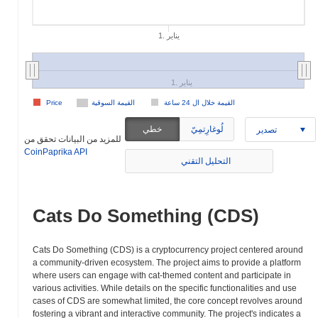
1. يناير
1. يناير
القيمة خلال ال 24 ساعة
القيمة السوقية
Price
لُوغارِتمِيّ
خطي
تصدير
للمزيد من البيانات تحقق من
CoinPaprika API
التحليل التقني
Cats Do Something (CDS)
Cats Do Something (CDS) is a cryptocurrency project centered around
a community-driven ecosystem. The project aims to provide a platform
where users can engage with cat-themed content and participate in
various activities. While details on the specific functionalities and use
cases of CDS are somewhat limited, the core concept revolves around
fostering a vibrant and interactive community. The project's indicates a