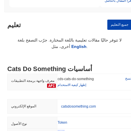
قرأ المقال بالكامل
تعليم
جميع التعليم
لا تتوفر حاليًا مقالات تعليمية باللغة المختارة. جرّب التصفح بلغة
.
English
أخرى، مثل
Cats Do Something أساسيات
نسخ
cds-cats-do-something
معرف واجهة برمجة التطبيقات
إظهار كيفية الاستخدام
الموقع الإلكتروني
catsdosomething.com
Token
نوع الأصول