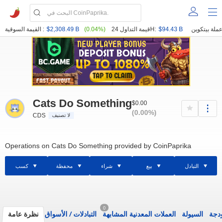
$94.43 B
قيمة التداول 24H:
(0.04%)
$2,308.49 B
القيمة السوقية :
Cats Do Something
$0.00
(0.00%)
CDS
لا تصنيف
Operations on Cats Do Something provided by CoinPaprika
التبادل
بيع
شراء
محفظة
كسب
0
ودجة
السيولة
العملات المعدنية المشابهة
التبادلات
/
الأسواق
نظرة عامة