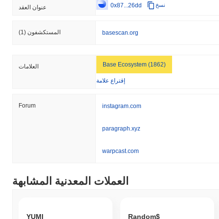
0x87...26dd
نسخ
عنوان العقد
المستكشفون
(1)
basescan.org
Base Ecosystem (1862)
العلامات
إقتراع علامة
Forum
instagram.com
paragraph.xyz
warpcast.com
العملات المعدنية المشابهة
YUMI
Random$