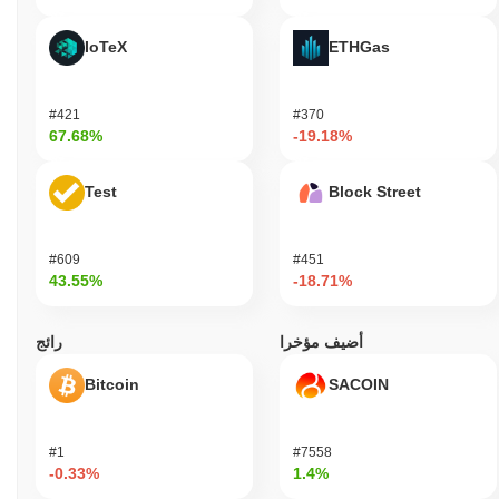
IoTeX
ETHGas
#421
#370
67.68%
-19.18%
Test
Block Street
#609
#451
43.55%
-18.71%
أضيف مؤخرا
رائج
Bitcoin
SACOIN
#1
#7558
-0.33%
1.4%