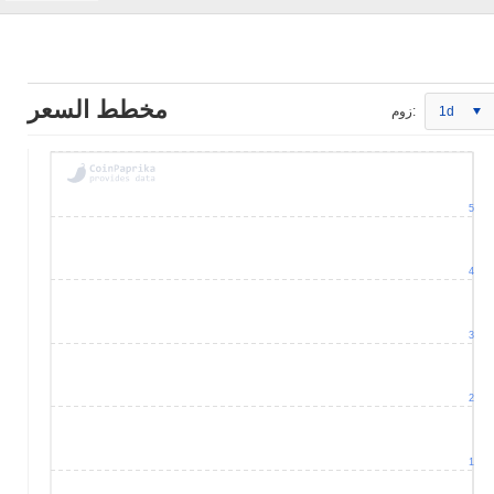
مخطط السعر
1d
زوم:
5
4
3
2
1