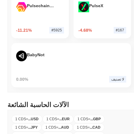
Pulsechain Bridged HEX (Pulsechain)
PulseX
-11.21%
-4.68%
#5925
#167
BabyNot
0.00%
لا تصنيف
الآلات الحاسبة الشائعة
1 CDS
=
...
USD
1 CDS
=
...
EUR
1 CDS
=
...
GBP
1 CDS
=
...
JPY
1 CDS
=
...
AUD
1 CDS
=
...
CAD