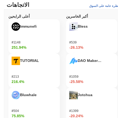
الاتجاهات
ظرة عامة على السوق
أكبر الخاسرين
أعلى الرابحين
Immunefi
Bless
#1148
#539
251.94%
-26.13%
TUTORIAL
DAO Maker Token
#213
#1059
216.4%
-25.58%
Bluwhale
Jotchua
#504
#1399
75.85%
-20.24%