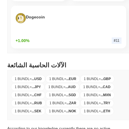
Dogecoin
+1.00%
#11
الآلات الحاسبة الشائعة
1 BUNDL
=
...
USD
1 BUNDL
=
...
EUR
1 BUNDL
=
...
GBP
1 BUNDL
=
...
JPY
1 BUNDL
=
...
AUD
1 BUNDL
=
...
CAD
1 BUNDL
=
...
CHF
1 BUNDL
=
...
SGD
1 BUNDL
=
...
MXN
1 BUNDL
=
...
RUB
1 BUNDL
=
...
ZAR
1 BUNDL
=
...
TRY
1 BUNDL
=
...
SEK
1 BUNDL
=
...
NOK
1 BUNDL
=
...
ETH
According to our knowledge currently there are no active