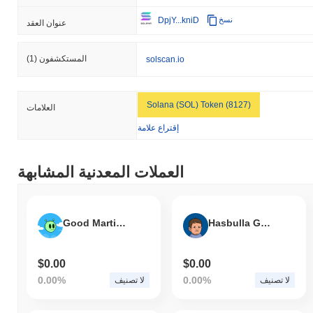
DpjY...kniD
نسخ
عنوان العقد
المستكشفون
(1)
solscan.io
Solana (SOL) Token (8127)
العلامات
إقتراع علامة
العملات المعدنية المشابهة
Good Martian
Hasbulla Game
$0.00
$0.00
0.00%
0.00%
لا تصنيف
لا تصنيف