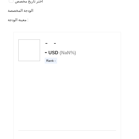
اختر تاريخ مخصص
الودجة المخصصة
معينة الودجة :