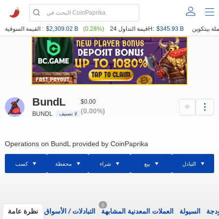
$345.93 B
قيمة التداول 24H:
(0.28%)
$2,309.02 B
القيمة السوقية :
BundL
$0.00
(0.00%)
BUNDL
لا تصنيف
Operations on BundL provided by CoinPaprika
التبادل
بيع
شراء
محفظة
كسب
0
ودجة
السيولة
العملات المعدنية المشابهة
التبادلات
/
الأسواق
نظرة عامة