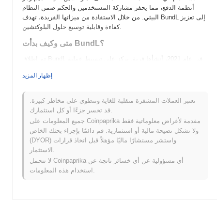
أنظمة الدفع، مما يحفز مشاركة المستخدمين والحكم ضمن النظام
البيئي. من خلال الاستفادة من ميزاتها الفريدة، تهدف BundL إلى تعزيز
كفاءة وقابلية توسيع حلول البلوكتشين.
متى وكيف بدأت BundL؟
تم إطلاق BundL في عام 2021، أنشأها فريق يركز على تبسيط عملية
التمويل اللامركزي (DeFi) للمستخدمين. يهدف المشروع إلى تعزيز
إظهار المزيد
إمكانية الوصول إلى تكنولوجيا البلوكتشين من خلال أدوات وخدمات
سهلة الاستخدام. تم إدراجها في البداية على عدة بورصات لامركزية،
واكتسبت BundL زخمًا داخل مجتمع العملات المشفرة، مما يبرز
تعتبر العملات المشفرة متقلبة للغاية وتنطوي على مخاطر كبيرة.
التزامها بالابتكار ومشاركة المستخدمين. تم تمييز تطويرها المبكر
قد تخسر جزءًا أو كل استثمارك.
بشراكات استراتيجية ومبادرات يقودها المجتمع ساعدت في تأسيس
جميع المعلومات على Coinpaprika مقدمة لأغراض معلوماتية فقط
وجودها في مشهد DeFi التنافسي.
ولا تشكل نصيحة مالية أو استثمارية. قم دائمًا بإجراء بحثك الخاص
(DYOR) واستشر مستشارًا ماليًا مؤهلاً قبل اتخاذ قرارات
ما الذي ينتظر BundL؟
الاستثمار.
تستعد BundL لتحقيق تقدم كبير مع تقدمها في خارطة الطريق الخاصة
لا تتحمل Coinpaprika أي مسؤولية عن أي خسائر ناتجة عن
بها. تشمل الميزات القادمة تحسين التوافق مع التطبيقات اللامركزية،
استخدام هذه المعلومات.
مما يهدف إلى توسيع حالات استخدامها في مجال DeFi. يشارك المجتمع
بنشاط في تخطيط المبادرات لتعزيز اعتماد المستخدمين وتوسيع
الموارد التعليمية. من المتوقع أن تحسن التحديثات المستقبلية كفاءة
المعاملات وقابلية التوسع، بما يتماشى مع هدف BundL في أن تصبح
منصة رائدة للتفاعلات السلسة على البلوكتشين. مع تطور هذه