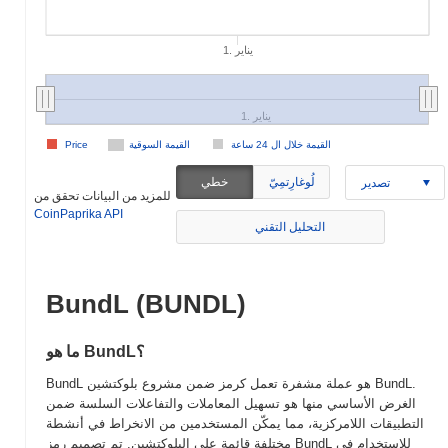
1. يناير
1. يناير
القيمة خلال ال 24 ساعة
القيمة السوقية
Price
لُوغارِتمِيّ
خطي
تصدير
للمزيد من البيانات تحقق من
CoinPaprika API
التحليل التقني
BundL (BUNDL)
ما هو BundL؟
BundL هو عملة مشفرة تعمل كرمز ضمن مشروع بلوكتشين BundL.
الغرض الأساسي منها هو تسهيل المعاملات والتفاعلات السلسة ضمن
التطبيقات اللامركزية، مما يمكّن المستخدمين من الانخراط في أنشطة
مختلفة قائمة على البلوكتشين. تم تصميم رمز BundL للاستخدام في