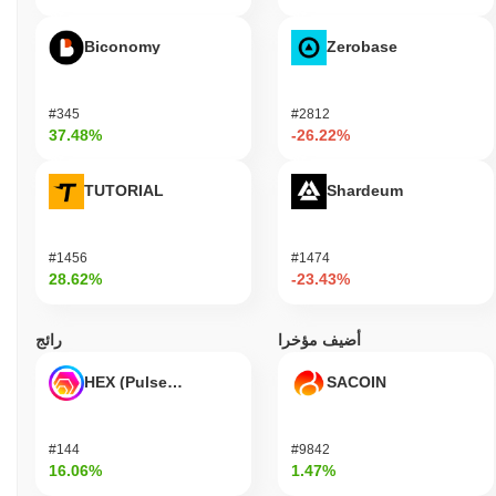
أقل من ATH .
BundL يتم تداوله حاليًا بنسبة
~96.18%
Biconomy
Zerobase
كيف يعمل BundL مقارنة بسوق العملات المشفرة
الأوسع؟
#345
#2812
خلال الأيام السبعة الماضية، BundL ارتفع
0.00%
، متأخرًا عن سوق
37.48%
-26.22%
العملات المشفرة بشكل عام الذي سجل مكاسب
0.28%
. يشير هذا
إلى تأخر مؤقت في حركة سعر BUNDL مقارنة بزخم السوق الأوسع.
TUTORIAL
Shardeum
#1456
#1474
28.62%
-23.43%
أضيف مؤخرا
رائج
HEX (Pulsechain)
SACOIN
#144
#9842
16.06%
1.47%