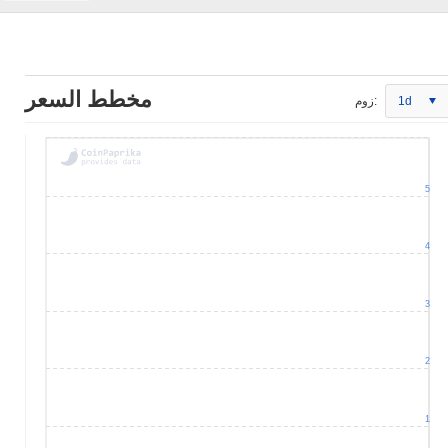
مخطط السعر
1d
زوم:
5
4
3
2
1