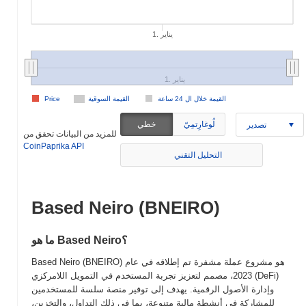
1. يناير
1. يناير
القيمة خلال ال 24 ساعة
القيمة السوقية
Price
لُوغارِتمِيّ
خطي
تصدير
للمزيد من البيانات تحقق من
CoinPaprika API
التحليل التقني
Based Neiro (BNEIRO)
ما هو Based Neiro؟
Based Neiro (BNEIRO) هو مشروع عملة مشفرة تم إطلاقه في عام
2023، مصمم لتعزيز تجربة المستخدم في التمويل اللامركزي (DeFi)
وإدارة الأصول الرقمية. يهدف إلى توفير منصة سلسة للمستخدمين
للمشاركة في أنشطة مالية متنوعة، بما في ذلك التداول، والتخزين،