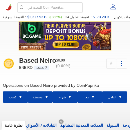
$173.20 B
قيمة التداول 24H:
(0.86%)
$2,317.93 B
القيمة السوقية :
Based Neiro
$0.00
(0.00%)
BNEIRO
لا تصنيف
Operations on Based Neiro provided by CoinPaprika
التبادل
بيع
شراء
محفظة
كسب
0
ودجة
السيولة
العملات المعدنية المشابهة
التبادلات
/
الأسواق
نظرة عامة