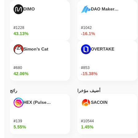
الجمهور الرئيسي، المطورون، يمكنهم الاستفادة من بنية Based Neiro
DIMO
DAO Maker Token
لإنشاء حلول مبتكرة تستفيد من قوة تقنية البلوكتشين. يستفيد
المستهلكون من التطبيقات سهلة الاستخدام التي تعزز تجربتهم في
الاقتصاد الرقمي، مما يسمح بإجراء معاملات وتفاعلات آمنة. يشارك
#1228
#1042
المشاركون الثانويون مثل المدققين ومزودي السيولة من خلال آليات
43.13%
-16.1%
التخزين والحوكمة، مما يساهم في أمان الشبكة وعمليات اتخاذ القرار.
يعزز هذا البيئة التعاونية نظامًا بيئيًا قويًا يدعم مجموعة متنوعة من
Simon's Cat
OVERTAKE
حالات الاستخدام، مما يدفع في النهاية نمو وتبني Based Neiro ضمن
مشهد البلوكتشين الأوسع.
كيف يتم تأمين Based Neiro؟
#680
#853
42.06%
-15.38%
يستخدم Based Neiro آلية توافق الآراء القائمة على إثبات الحصة
(PoS)، حيث يكون المدققون مسؤولين عن تأكيد المعاملات والحفاظ
على نزاهة الشبكة. يتطلب هذا النموذج من المدققين الاحتفاظ وتخزين
أضيف مؤخرا
رائج
كمية معينة من رموز Based Neiro، مما يتماشى بمصالحهم المالية مع
أمان الشبكة. يستخدم البروتوكول تقنيات تشفير متقدمة، مثل
HEX (Pulsechain)
SACOIN
Ed25519 للتوقيعات الرقمية، مما يضمن مصادقة آمنة ونزاهة البيانات.
تُهيكل الحوافز للمدققين من خلال مكافآت التخزين، التي تُوزع بناءً على
مشاركتهم في عملية التحقق. لتشجيع السلوك الجيد، تنفذ الشبكة
#139
#10544
عقوبات تقليص، والتي يمكن أن تؤدي إلى فقدان الرموز المخزنة
5.55%
1.45%
للمدققين الذين يتصرفون بشكل غير نزيه أو يفشلون في الوفاء
بالتزاماتهم. تشمل تدابير الأمان الإضافية تدقيقات منتظمة وإطار حوكمة