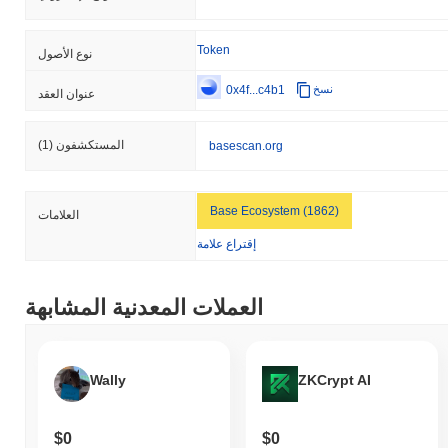
الأوسع.
Token
نوع الأصول
0x4f...c4b1
نسخ
عنوان العقد
المستكشفون
(1)
basescan.org
Base Ecosystem (1862)
العلامات
إقتراع علامة
العملات المعدنية المشابهة
Wally
ZKCrypt AI
$0
$0