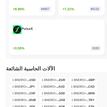
+8.90%
+7.21%
#4857
#5132
PulseX
+3.50%
#163
الآلات الحاسبة الشائعة
1 BNEIRO
=
...
USD
1 BNEIRO
=
...
EUR
1 BNEIRO
=
...
GBP
1 BNEIRO
=
...
JPY
1 BNEIRO
=
...
AUD
1 BNEIRO
=
...
CAD
1 BNEIRO
=
...
CHF
1 BNEIRO
=
...
SGD
1 BNEIRO
=
...
MXN
1 BNEIRO
=
...
RUB
1 BNEIRO
=
...
ZAR
1 BNEIRO
=
...
TRY
1 BNEIRO
=
...
SEK
1 BNEIRO
=
...
NOK
1 BNEIRO
=
...
ETH