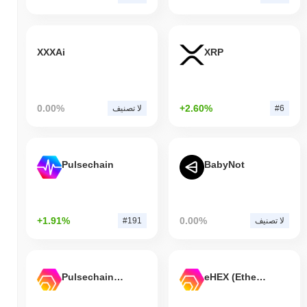
XXXAi
XRP
0.00%
+2.60%
#6
لا تصنيف
Pulsechain
BabyNot
+1.91%
0.00%
لا تصنيف
#191
Pulsechain Bridged HEX (Pulsechain)
eHEX (Ethereum)