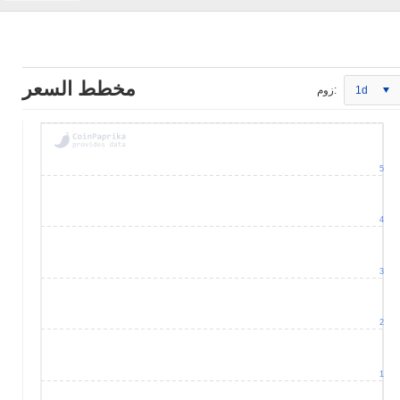
مخطط السعر
1d
زوم:
5
4
3
2
1