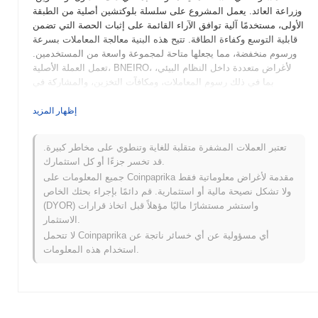
وزراعة العائد. يعمل المشروع على سلسلة بلوكتشين أصلية من الطبقة
الأولى، مستخدمًا آلية توافق الآراء القائمة على إثبات الحصة التي تضمن
قابلية التوسع وكفاءة الطاقة. تتيح هذه البنية معالجة المعاملات بسرعة
ورسوم منخفضة، مما يجعلها متاحة لمجموعة واسعة من المستخدمين.
تعمل العملة الأصلية، BNEIRO، لأغراض متعددة داخل النظام البيئي،
بما في ذلك رسوم المعاملات، ومكافآت التخزين، والمشاركة في
الحوكمة، مما يسمح لحامليها بالتأثير على تطوير المشروع واتجاهه. يميز
Based Neiro تركيزه على واجهات المستخدم السهلة وميزات الأمان
إظهار المزيد
القوية، مما يجعله لاعبًا مهمًا في مشهد DeFi المتطور. إن التزامه
بتحسين الوصول وسهولة الاستخدام يجعله خيارًا جذابًا لكل من
تعتبر العملات المشفرة متقلبة للغاية وتنطوي على مخاطر كبيرة.
المستخدمين الجدد وذوي الخبرة في العملات المشفرة.
قد تخسر جزءًا أو كل استثمارك.
متى وكيف بدأ Based Neiro؟
جميع المعلومات على Coinpaprika مقدمة لأغراض معلوماتية فقط
ولا تشكل نصيحة مالية أو استثمارية. قم دائمًا بإجراء بحثك الخاص
نشأ Based Neiro في مارس 2023 عندما أصدرت الفريق المؤسس
(DYOR) واستشر مستشارًا ماليًا مؤهلاً قبل اتخاذ قرارات
ورقة بيضاء، توضح رؤية المشروع وإطاره الفني. أطلق المشروع شبكة
الاستثمار.
الاختبار الخاصة به في يونيو 2023، مما أتاح للمطورين والمستخدمين
لا تتحمل Coinpaprika أي مسؤولية عن أي خسائر ناتجة عن
الأوائل تجربة ميزاته ووظائفه. كانت هذه المرحلة حاسمة لجمع
استخدام هذه المعلومات.
الملاحظات وإجراء التعديلات اللازمة قبل إطلاق الشبكة الرئيسية. تم
إطلاق الشبكة الرئيسية رسميًا في سبتمبر 2023، مما يمثل انتقال
المشروع إلى بلوكتشين يعمل بشكل كامل. ركزت جهود التطوير الأولية
على إنشاء نظام بيئي لامركزي يركز على مشاركة المستخدم وحوكمة
المجتمع. حدث التوزيع الأولي لرموز Based Neiro من خلال نموذج