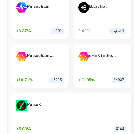
Pulsechain
BabyNot
+3.37%
0.00%
لا تصنيف
#191
Pulsechain Bridged HEX (Pulsechain)
eHEX (Ethereum)
+10.71%
+11.05%
#5015
#4937
PulseX
+5.68%
#164