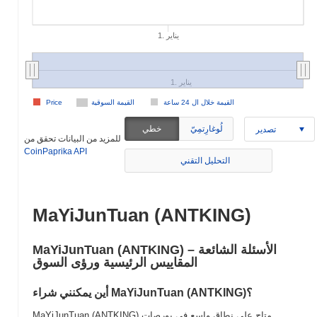
1. يناير
1. يناير
القيمة خلال ال 24 ساعة
القيمة السوقية
Price
لُوغارِتمِيّ
خطي
تصدير
للمزيد من البيانات تحقق من
CoinPaprika API
التحليل التقني
MaYiJunTuan (ANTKING)
MaYiJunTuan (ANTKING) الأسئلة الشائعة –
المقاييس الرئيسية ورؤى السوق
أين يمكنني شراء MaYiJunTuan (ANTKING)؟
MaYiJunTuan (ANTKING) متاح على نطاق واسع في بورصات