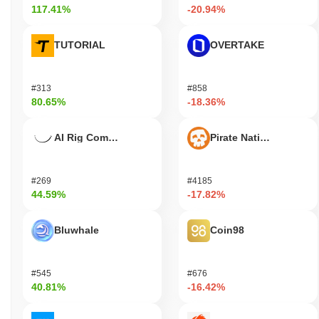
117.41%
-20.94%
TUTORIAL
OVERTAKE
#313
#858
80.65%
-18.36%
AI Rig Complex
Pirate Nation Token
#269
#4185
44.59%
-17.82%
Bluwhale
Coin98
#545
#676
40.81%
-16.42%