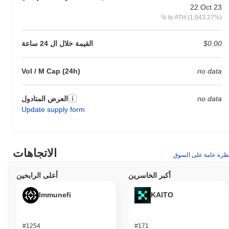
22 Oct 23
% to ATH (1,043.27%)
$0.00
القيمة خلال ال 24 ساعة
Vol / M Cap (24h)
no data
no data
العرض المتادول
Update supply form
الاتجاهات
ظرة عامة على السوق
أكبر الخاسرين
أعلى الرابحين
Immunefi
KAITO
#1254
#171