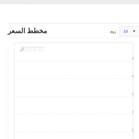
مخطط السعر
1d
زوم:
5
4
3
2
1