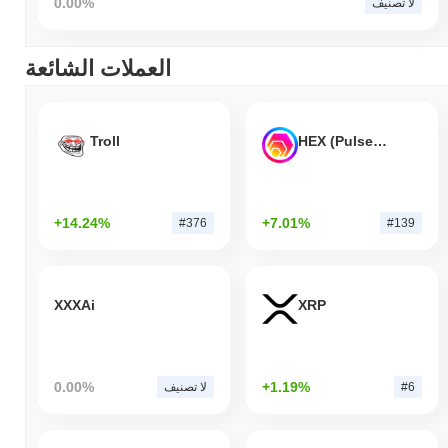
0.00%
لا تصنيف
العملات الشائعة
Troll
HEX (Pulsechain)
+14.24%
+7.01%
#376
#139
XXXAi
XRP
0.00%
+1.19%
#6
لا تصنيف