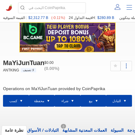
$280.89 B
قيمة التداول 24H:
(-0.11%)
$2,312.77 B
القيمة السوقية :
MaYiJunTuan
$0.00
(0.00%)
ANTKING
لا تصنيف
Operations on MaYiJunTuan provided by CoinPaprika
التبادل
بيع
شراء
محفظة
كسب
0
ودجة
السيولة
العملات المعدنية المشابهة
التبادلات
/
الأسواق
نظرة عامة