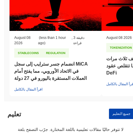
August 08 2026
3 دقيقة
,
(less than 1 hour
August 08
قراءة
ago)
2026
TOKENIZATION
STABLECOINS
REGULATION
ف ثلاث مرات
انضمام جسر سترايب إلى سجل MiCA
 بينما تتقلص عقود
في الاتحاد الأوروبي، مما يفتح أمام
DeFi
العملات المستقرة باليورو في 27 دولة
قرأ المقال بالكامل
اقرأ المقال بالكامل
تعليم
جميع التعليم
لا تتوفر حاليًا مقالات تعليمية باللغة المختارة. جرّب التصفح بلغة