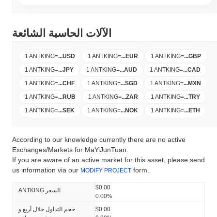
الآلات الحاسبة الشائعة
1 ANTKING
=
...
USD
1 ANTKING
=
...
EUR
1 ANTKING
=
...
GBP
1 ANTKING
=
...
JPY
1 ANTKING
=
...
AUD
1 ANTKING
=
...
CAD
1 ANTKING
=
...
CHF
1 ANTKING
=
...
SGD
1 ANTKING
=
...
MXN
1 ANTKING
=
...
RUB
1 ANTKING
=
...
ZAR
1 ANTKING
=
...
TRY
1 ANTKING
=
...
SEK
1 ANTKING
=
...
NOK
1 ANTKING
=
...
ETH
According to our knowledge currently there are no active
Exchanges/Markets for MaYiJunTuan.
If you are aware of an active market for this asset, please send
us information via our
form.
MODIFY PROJECT
$0.00
ANTKING السعر
0.00%
$0.00
حجم التداول خلال أربع و