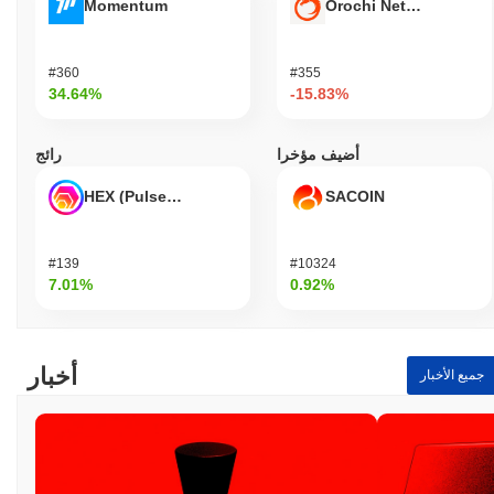
Momentum
Orochi Network
#360
#355
34.64%
-15.83%
أضيف مؤخرا
رائج
HEX (Pulsechain)
SACOIN
#139
#10324
7.01%
0.92%
أخبار
جميع الأخبار