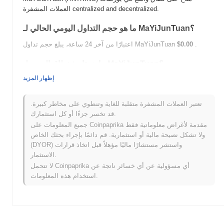
العملات المشفرة centralized and decentralized.
ما هو حجم التداول اليومي الحالي لـ MaYiJunTuan؟
.
$0.00
اعتبارًا من آخر 24 ساعة، يبلغ حجم تداول MaYiJunTuan
ما هو تاريخ نطاق السعر لـ MaYiJunTuan؟
إظهار المزيد
$3.55
أعلى سعر على الإطلاق (ATH):
$0.00
أدنى سعر على الإطلاق (ATL):
تعتبر العملات المشفرة متقلبة للغاية وتنطوي على مخاطر كبيرة.
أقل من ATH .
MaYiJunTuan يتم تداوله حاليًا بنسبة
~91.25%
قد تخسر جزءًا أو كل استثمارك.
جميع المعلومات على Coinpaprika مقدمة لأغراض معلوماتية فقط
كيف يعمل MaYiJunTuan مقارنة بسوق العملات المشفرة
ولا تشكل نصيحة مالية أو استثمارية. قم دائمًا بإجراء بحثك الخاص
الأوسع؟
(DYOR) واستشر مستشارًا ماليًا مؤهلاً قبل اتخاذ قرارات
خلال الأيام السبعة الماضية، MaYiJunTuan ارتفع
0.00%
، متفوقًا على
الاستثمار.
سوق العملات المشفرة بشكل عام الذي سجل انخفاضًا
0.11%
. يشير
لا تتحمل Coinpaprika أي مسؤولية عن أي خسائر ناتجة عن
هذا إلى أداء قوي في حركة سعر ANTKING مقارنة بزخم السوق
استخدام هذه المعلومات.
الأوسع.