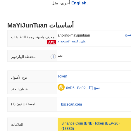
.
English
أخرى، مثل
MaYiJunTuan أساسيات
نسخ
antking-mayijuntuan
معرف واجهة برمجة التطبيقات
إظهار كيفية الاستخدام
نعم
محفظة الهاردوير
Token
نوع الأصول
0xD5...Bd02
نسخ
عنوان العقد
المستكشفون
(1)
bscscan.com
Binance Coin (BNB) Token (BEP-20)
العلامات
(13886)