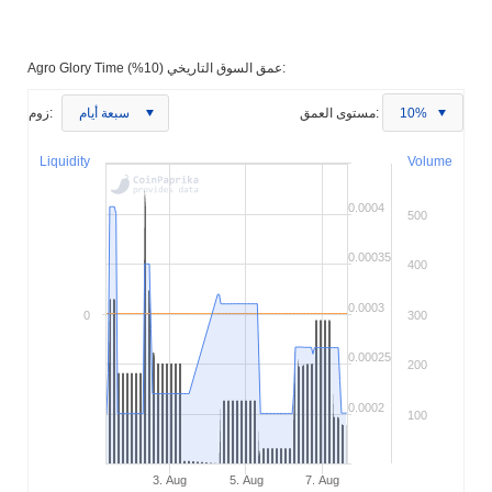
Agro Glory Time عمق السوق التاريخي (10%):
10%
مستوى العمق:
سبعة أيام
زوم:
Liquidity
Volume
0.0004
500
0.00035
400
0.0003
0
300
0.00025
200
0.0002
100
3. Aug
5. Aug
7. Aug