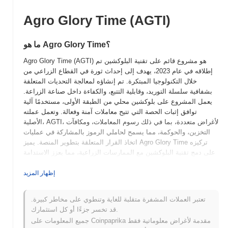
Agro Glory Time (AGTI)
ما هو Agro Glory Time؟
Agro Glory Time (AGTI) هو مشروع قائم على تقنية البلوكشين تم
إطلاقه في عام 2023، يهدف إلى إحداث ثورة في القطاع الزراعي من
خلال التكنولوجيا المبتكرة. تم إنشاؤه لمعالجة التحديات المتعلقة
بشفافية سلسلة التوريد، وقابلية التتبع، والكفاءة داخل صناعة الزراعة.
يعمل المشروع على بلوكشين محلي من الطبقة الأولى، مستخدمًا آلية
توافق إثبات الحصة التي تتيح معاملات آمنة وفعالة. وتعمل عملته
الأصلية، AGTI، لأغراض متعددة، بما في ذلك رسوم المعاملات، ومكافآت
التخزين، والحوكمة، مما يسمح لحاملي الرموز بالمشاركة في عمليات
اتخاذ القرار المتعلقة بتطوير المنصة. يميز Agro Glory Time تركيزه
على دمج تقنية البلوكشين مع الممارسات الزراعية، مما يعزز الاستدامة
ويحسن سبل عيش المزارعين. من خلال الاستفادة من العقود الذكية
والتطبيقات اللامركزية، يهدف إلى إنشاء نظام زراعي أكثر عدلاً
إظهار المزيد
وشفافية، مما يضعه كلاعب رئيسي في تقاطع الزراعة وتكنولوجيا
البلوكشين.
تعتبر العملات المشفرة متقلبة للغاية وتنطوي على مخاطر كبيرة.
قد تخسر جزءًا أو كل استثمارك.
متى وكيف بدأ Agro Glory Time؟
جميع المعلومات على Coinpaprika مقدمة لأغراض معلوماتية فقط
نشأ Agro Glory Time في مارس 2021 عندما أصدرت الفريق المؤسس