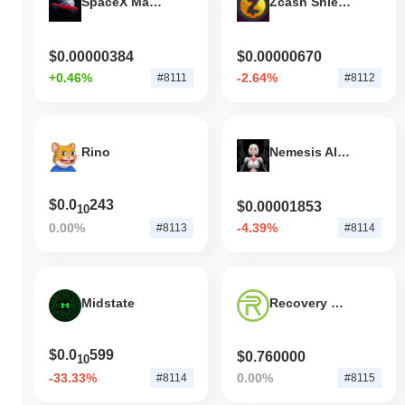
SpaceX Mascot
Zcash Shielded Asset
$0.00000384
$0.00000670
+0.46%
-2.64%
#8111
#8112
Rino
Nemesis AI Trader
$0.0
243
$0.00001853
10
0.00%
-4.39%
#8113
#8114
Midstate
Recovery Right Token
$0.0
599
$0.760000
10
-33.33%
0.00%
#8114
#8115