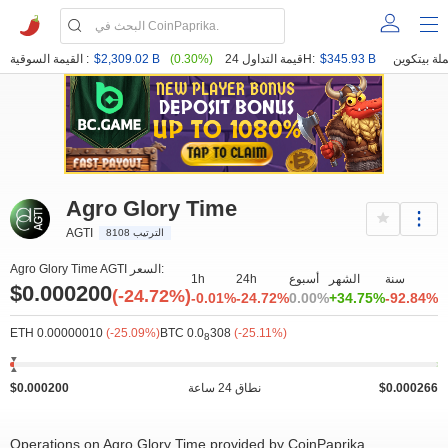
$345.93 B
قيمة التداول 24H:
(0.30%)
$2,309.02 B
القيمة السوقية :
Agro Glory Time
AGTI
الترتيب 8108
Agro Glory Time AGTI السعر:
سنة
الشهر
أسبوع
24h
1h
$0.000200
(-24.72%)
-0.01%
-24.72%
0.00%
+34.75%
-92.84%
ETH 0.00000010
(-25.09%)
BTC 0.0
308
(-25.11%)
8
$0.000266
نطاق 24 ساعة
$0.000200
Operations on Agro Glory Time provided by CoinPaprika