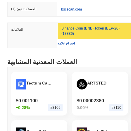
المستكشفون
(1)
bscscan.com
Binance Coin (BNB) Token (BEP-20)
العلامات
(13886)
إقتراع علامة
العملات المعدنية المشابهة
Tectum Cash Token
ARTSTED
$0.001100
$0.00002380
+0.28%
0.00%
#8109
#8110