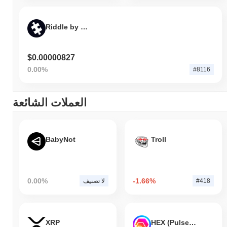
Riddle by Virtuals
$0.00000827
0.00%
#8116
العملات الشائعة
BabyNot
Troll
0.00%
-1.66%
#418
لا تصنيف
XRP
HEX (Pulsechain)