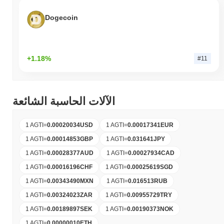
Dogecoin
+1.18%
#11
الآلات الحاسبة الشائعة
1 AGTI
=
0.00020034
USD
1 AGTI
=
0.00017341
EUR
1 AGTI
=
0.00014853
GBP
1 AGTI
=
0.031641
JPY
1 AGTI
=
0.00028377
AUD
1 AGTI
=
0.00027934
CAD
1 AGTI
=
0.00016196
CHF
1 AGTI
=
0.00025619
SGD
1 AGTI
=
0.00343490
MXN
1 AGTI
=
0.016513
RUB
1 AGTI
=
0.00324023
ZAR
1 AGTI
=
0.00955729
TRY
1 AGTI
=
0.00189897
SEK
1 AGTI
=
0.00190373
NOK
1 AGTI
=
0.00000010
ETH