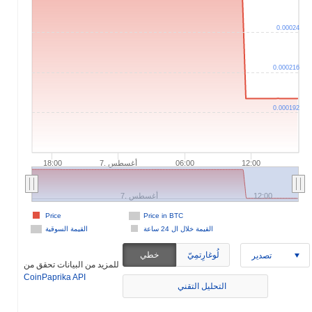
0.00024
0.000216
0.000192
7. أغسطس
18:00
06:00
12:00
7. أغسطس
12:00
Price
Price in BTC
القيمة خلال ال 24 ساعة
القيمة السوقية
لُوغارِتمِيّ
خطي
تصدير
للمزيد من البيانات تحقق من
CoinPaprika API
التحليل التقني