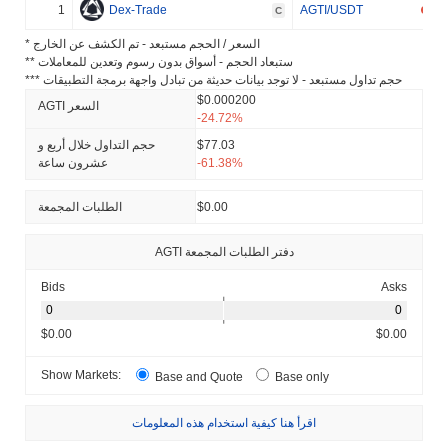
1
Dex-Trade
AGTI/USDT
C
* السعر / الحجم مستبعد - تم الكشف عن الخارج
** ستبعاد الحجم - أسواق بدون رسوم وتعدين للمعاملات
*** حجم تداول مستبعد - لا توجد بيانات حديثة من تبادل واجهة برمجة التطبيقات
$0.000200
AGTI السعر
-24.72%
$77.03
حجم التداول خلال أربع و
-61.38%
عشرون ساعة
$0.00
الطلبات المجمعة
AGTI دفتر الطلبات المجمعة
Bids
Asks
$0.00
$0.00
Show Markets:
Base and Quote
Base only
اقرأ هنا كيفية استخدام هذه المعلومات