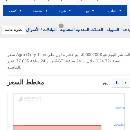
التبادل
بيع
شراء
محفظة
كسب
1
ودجة
السيولة
العملات المعدنية المشابهة
التبادلات
/
الأسواق
نظرة عامة
عر Agro Glory Time المباشر اليوم هو
$0.000200
، مع حجم تداول على
مدار 24 ساعة
$77.03
. تغير AGTI بنسبة -24.72% خلال الـ 24 ساعة
الماضية.
مخطط السعر
1d
زوم:
0.000288
0.000264