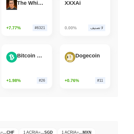
The White Bull
XXXAi
3 دقيقة 
BNY تريد من المؤسسات أن تقوم بتخزين العملات الرق
+7.77%
0.00%
لا تصنيف
#6321
Bitcoin Cash
Dogecoin
+1.98%
+0.76%
#26
#11
A
=
...
CHF
1 ACRIA
=
...
SGD
1 ACRIA
=
...
MXN