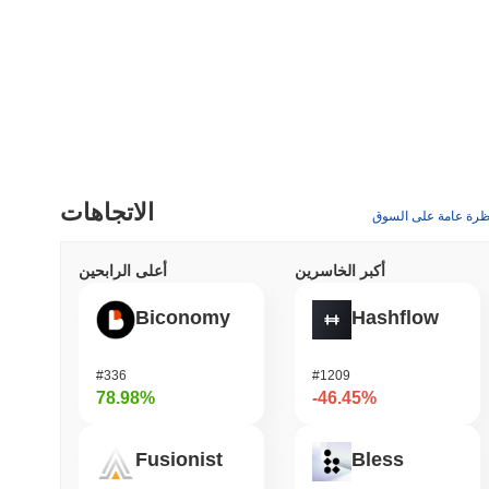
الاتجاهات
ظرة عامة على السوق
أكبر الخاسرين
أعلى الرابحين
Biconomy
Hashflow
#336
#1209
78.98%
-46.45%
Fusionist
Bless