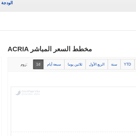
الودجة
ACRIA مخطط السعر المباشر
YTD
سنة
الربع الأول
ثلاثين يوما
سبعة أيام
1d
زوم: