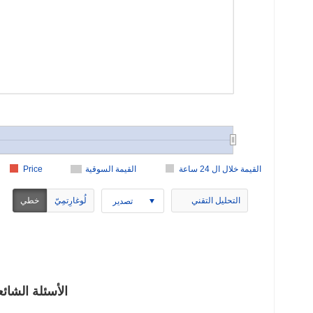
القيمة خلال ال 24 ساعة
القيمة السوقية
Price
التحليل التقني
لُوغارِتمِيّ
خطي
تصدير
ACRIA (ACRIA) ال