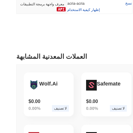
نسخ
acria-acria
معرف واجهة برمجة التطبيقات
إظهار كيفية الاستخدام
أضيف مؤخرا
رائج
HEX (Pulsechain)
SACOIN
#147
#9769
9.17%
0.62%
العملات المعدنية المشابهة
Wolf.Ai
Safemate
$0.00
$0.00
0.00%
0.00%
لا تصنيف
لا تصنيف