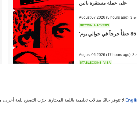
على عملة مستقرة بالين
ءة
,
(5 hours ago)
August 07 2026
BITCOIN
HACKERS
ة
,
(17 hours ago)
August 06 2026
STABLECOINS
VISA
إلى قوة إنفاق فورية عبر فيزا
ة
,
(19 hours ago)
August 06 2026
Engli
لا تتوفر حاليًا مقالات تعليمية باللغة المختارة. جرّب التصفح بلغة أخرى، مثل
CRYPTO REGULATIONS
TRADING
روسيا تقنن تداول العملات الرقمية، ولكن تحد من المشترين الأفراد عند 3,700 دولار
سنويًا
ة
,
(21 hours ago)
August 06 2026