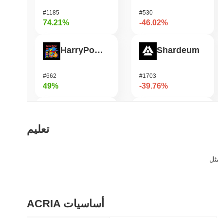
#1185
#530
74.21%
-46.02%
HarryPotterObamaSonic10Inu (ETH)
Shardeum
#662
#1703
49%
-39.76%
Epic Chain
OctaSpace
تعليم
#526
#1408
41.51%
-35.67%
Orochi Network
Undeads Games
ACRIA أساسيات
#300
#528
36.68%
-32.05%