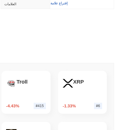
إقتراع علامة
العلامات
3 دقيقة قراء
بولتس تغلق جسر البيتكوين الخاص بها بعد أن تفوق
3 دقيقة 
أكبر الأسماء في وول ستريت تؤمن الآن بلوكتشين Arc من Circle
Troll
XRP
3 دقيقة 
-4.43%
-1.33%
#415
#6
NS
الولايات المتحدة والمملكة المتحدة تعمقان توافق العم
قانو