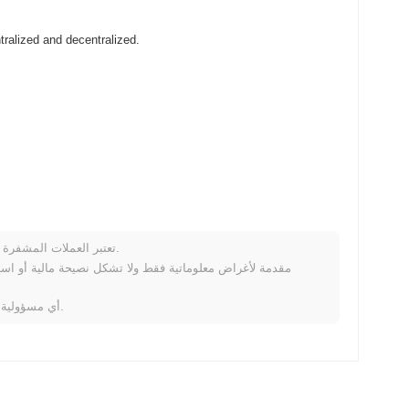
ACRIA (ACRIA) متاح على نطاق واسع في بورصات العملات المشفرة  and decentralized
تعتبر العملات المشفرة متقلبة للغاية وتنطوي على مخاطر كبيرة. قد تخسر جزءًا أو كل استثمارك.
خلال الأيام السبعة الماضية، ACRIA ارتفع
0.00%
، متأخرًا عن سوق العملات المشفرة بشكل عام ا
لا تتحمل Coinpaprika أي مسؤولية عن أي خسائر ناتجة عن استخدام هذه المعلومات.