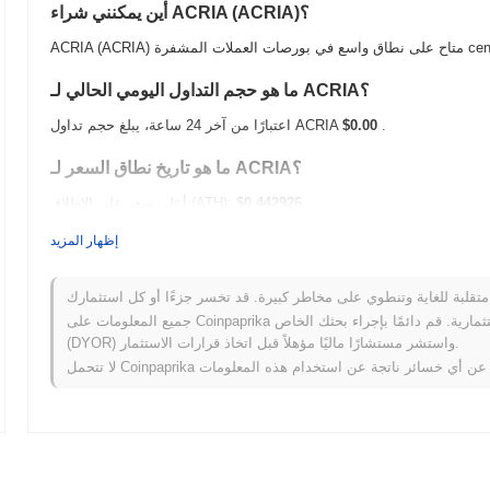
أين يمكنني شراء ACRIA (ACRIA)؟
centralized.
ما هو حجم التداول اليومي الحالي لـ ACRIA؟
.
$0.00
اعتبارًا من آخر 24 ساعة، يبلغ حجم تداول ACRIA
ما هو تاريخ نطاق السعر لـ ACRIA؟
$0.442926
أعلى سعر على الإطلاق (ATH):
$0.00
أدنى سعر على الإطلاق (ATL):
إظهار المزيد
أقل من ATH .
ACRIA يتم تداوله حاليًا بنسبة
~93.48%
كيف يعمل ACRIA مقارنة بسوق العملات المشفرة الأوسع؟
جميع المعلومات على Coinpaprika مقدمة لأغراض معلوماتية فقط ولا تشكل نصيحة مالية أو استثمارية. قم دائمًا بإجراء بحثك الخاص
(DYOR) واستشر مستشارًا ماليًا مؤهلاً قبل اتخاذ قرارات الاستثمار.
لذي سجل مكاسب
0.41%
. يشير هذا إلى
تأخر مؤقت في حركة سعر ACRIA مقارنة بزخم السوق الأوسع.