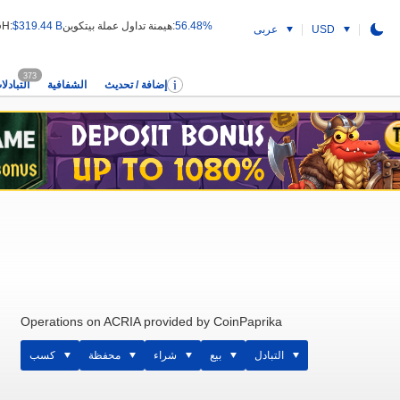
56.48%
هيمنة تداول عملة بيتكوين:
$319.44 B
قيمة التداول 24H:
USD
عربى
373
إضافة / تحديث
الشفافية
التبادلا
Operations on ACRIA provided by CoinPaprika
التبادل
بيع
شراء
محفظة
كسب