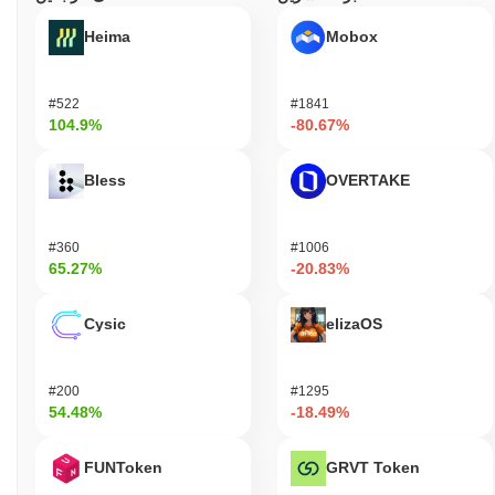
Heima
Mobox
#522
#1841
104.9%
-80.67%
Bless
OVERTAKE
#360
#1006
65.27%
-20.83%
Cysic
elizaOS
#200
#1295
54.48%
-18.49%
FUNToken
GRVT Token