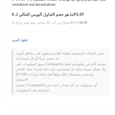
centralized and decentralized.
ما هو حجم التداول اليومي الحالي لـ 0P2.0؟
.
$0.00
اعتبارًا من آخر 24 ساعة، يبلغ حجم تداول 0P2.0
ما هو تاريخ نطاق السعر لـ 0P2.0؟
إظهار المزيد
$0.000198
أعلى سعر على الإطلاق (ATH):
$0.00
أدنى سعر على الإطلاق (ATL):
تعتبر العملات المشفرة متقلبة للغاية وتنطوي على مخاطر كبيرة.
أقل من ATH .
0P2.0 يتم تداوله حاليًا بنسبة
~100.00%
قد تخسر جزءًا أو كل استثمارك.
جميع المعلومات على Coinpaprika مقدمة لأغراض معلوماتية فقط
كيف يعمل 0P2.0 مقارنة بسوق العملات المشفرة الأوسع؟
ولا تشكل نصيحة مالية أو استثمارية. قم دائمًا بإجراء بحثك الخاص
(DYOR) واستشر مستشارًا ماليًا مؤهلاً قبل اتخاذ قرارات
خلال الأيام السبعة الماضية، 0P2.0 ارتفع
0.00%
، متأخرًا عن سوق
الاستثمار.
العملات المشفرة بشكل عام الذي سجل مكاسب
0.64%
. يشير هذا
إلى تأخر مؤقت في حركة سعر 0P2.0 مقارنة بزخم السوق الأوسع.
لا تتحمل Coinpaprika أي مسؤولية عن أي خسائر ناتجة عن
استخدام هذه المعلومات.