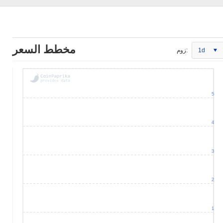
مخطط السعر
1d
زوم:
5
4
3
2
1