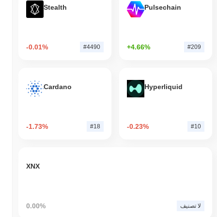
Stealth
Pulsechain
-0.01%
+4.66%
#4490
#209
Cardano
Hyperliquid
-1.73%
-0.23%
#18
#10
XNX
0.00%
لا تصنيف