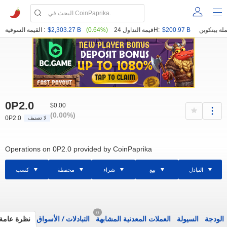
$200.97 B
قيمة التداول 24H:
(0.64%)
$2,303.27 B
القيمة السوقية :
0P2.0
$0.00
(0.00%)
0P2.0
لا تصنيف
Operations on 0P2.0 provided by CoinPaprika
التبادل
بيع
شراء
محفظة
كسب
0
الودجة
السيولة
العملات المعدنية المشابهة
التبادلات
/
الأسواق
نظرة عامة