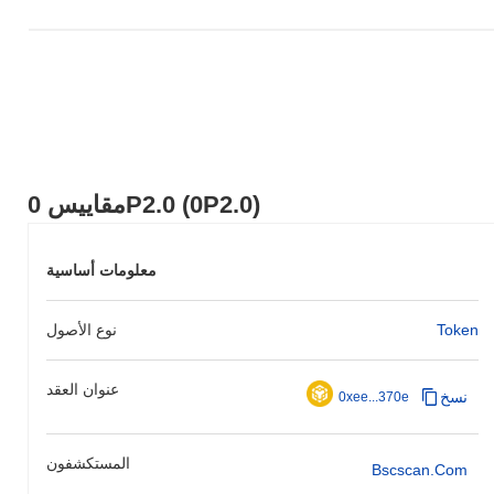
مقاييس 0P2.0 (0P2.0)
معلومات أساسية
Token
نوع الأصول
عنوان العقد
نسخ
0xee...370e
المستكشفون
Bscscan.com