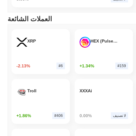
العملات الشائعة
XRP
HEX (Pulsechain)
-2.13%
+1.34%
#6
#159
Troll
XXXAi
+1.86%
0.00%
لا تصنيف
#406