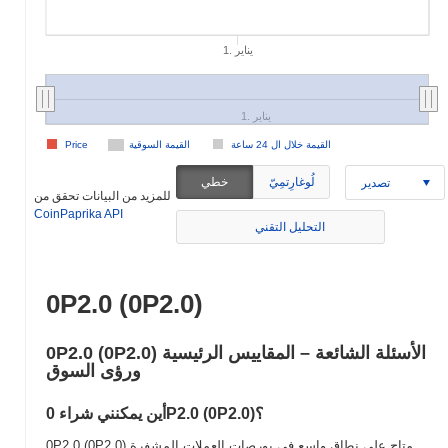
1. يناير
1. يناير
القيمة خلال ال 24 ساعة
القيمة السوقية
Price
لُوغارِتمِيّ
خطي
تصدير
للمزيد من البيانات تحقق من
CoinPaprika API
التحليل التقني
0P2.0 (0P2.0)
0P2.0 (0P2.0) الأسئلة الشائعة – المقاييس الرئيسية
ورؤى السوق
أين يمكنني شراء 0P2.0 (0P2.0)؟
0P2.0 (0P2.0) متاح على نطاق واسع في بورصات العملات المشفرة