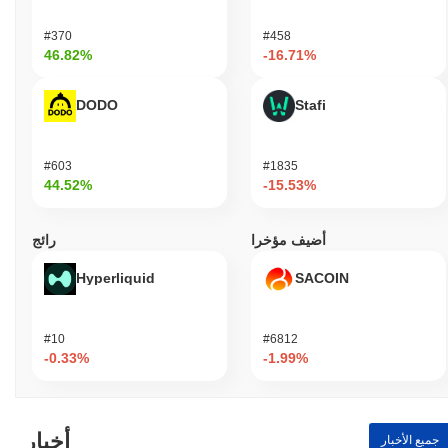
#370
#458
46.82%
-16.71%
DODO
Stafi
#603
#1835
44.52%
-15.53%
أضيف مؤخرا
رائج
Hyperliquid
SACOIN
#10
#6812
-0.33%
-1.99%
أخبار
جميع الأخبار