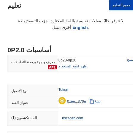
تعليم
جميع التعليم
لا تتوفر حاليًا مقالات تعليمية باللغة المختارة. جرّب التصفح بلغة
.
English
أخرى، مثل
0P2.0 أساسيات
نسخ
0p20-0p20
معرف واجهة برمجة التطبيقات
إظهار كيفية الاستخدام
Token
نوع الأصول
0xee...370e
نسخ
عنوان العقد
المستكشفون
(1)
bscscan.com