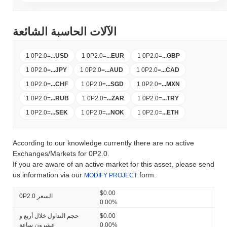
الآلات الحاسبة الشائعة
1 0P2.0
=
...
USD
1 0P2.0
=
...
EUR
1 0P2.0
=
...
GBP
1 0P2.0
=
...
JPY
1 0P2.0
=
...
AUD
1 0P2.0
=
...
CAD
1 0P2.0
=
...
CHF
1 0P2.0
=
...
SGD
1 0P2.0
=
...
MXN
1 0P2.0
=
...
RUB
1 0P2.0
=
...
ZAR
1 0P2.0
=
...
TRY
1 0P2.0
=
...
SEK
1 0P2.0
=
...
NOK
1 0P2.0
=
...
ETH
According to our knowledge currently there are no active
Exchanges/Markets for 0P2.0.
If you are aware of an active market for this asset, please send
us information via our
form.
MODIFY PROJECT
$0.00
0P2.0 السعر
0.00%
$0.00
حجم التداول خلال أربع و
0.00%
عشرون ساعة